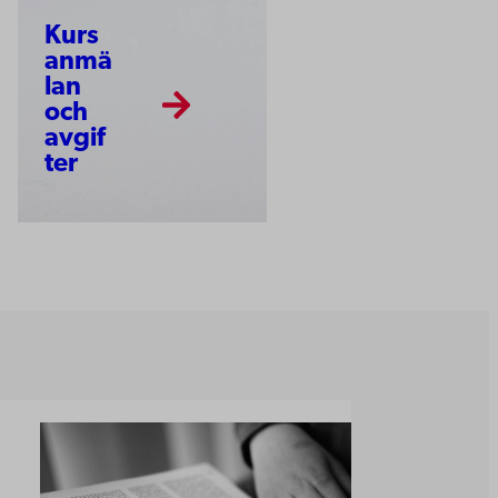
Kurs
anmä
lan
och
avgif
ter