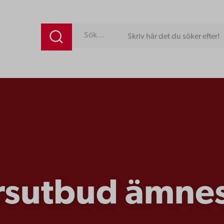
Skriv här det du söker efter!
rsutbud ämnes