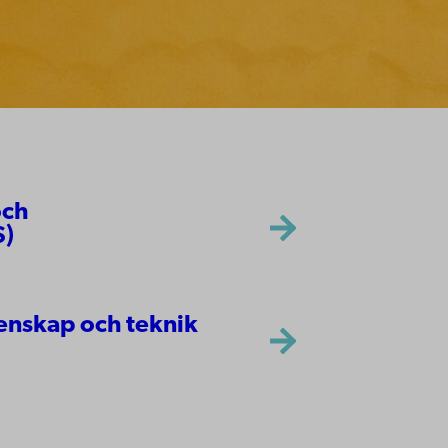
och
S)
tenskap och teknik