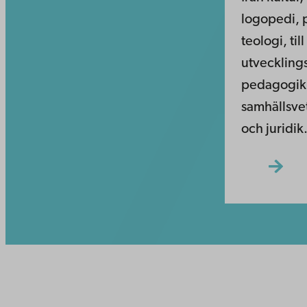
logopedi, 
teologi, till
utveckling
pedagogik
samhällsve
och juridik
Kontaktu
Åbo Akademi
Tillgäng