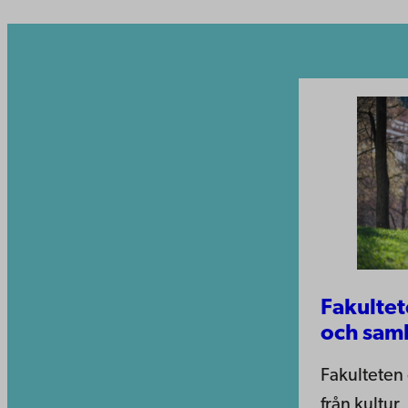
Fakultet
och sam
Fakulteten 
från kultur, 