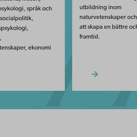
utbildning inom
psykologi, språk och
naturvetenskaper och 
 socialpolitik,
att skapa en bättre oc
spsykologi,
framtid.
,
tenskaper, ekonomi
.
ppgifter
lighet