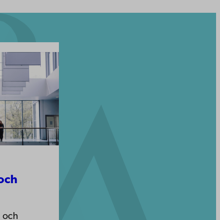
och
g och