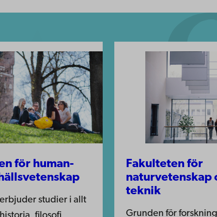
en för human-
Fakulteten för
hällsvetenskap
naturvetenskap 
teknik
erbjuder studier i allt
Grunden för forsknin
historia, filosofi,