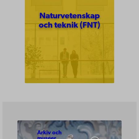
Naturvetenskap
och teknik (FNT)
Arkiv och
museer