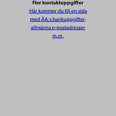
Fler kontaktuppgifter
Här kommer du till en sida
med ÅA:s bankuppgifter,
allmänna e-postadresser
m.m.
Åbo Akademi
Domkyrkotorget 3
20500 Åbo
Åbo Akademi i Vasa
Strandgatan 2