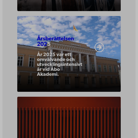
Åbo
Akademis
Årsberättelsen
årsberättelse
202
5
2025
År 2025 var ett
omvälvande och
utvecklingsintensivt
år vid Åbo
Akademi.