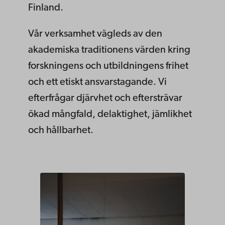
Finland.
Vår verksamhet vägleds av den
akademiska traditionens värden kring
forskningens och utbildningens frihet
och ett etiskt ansvarstagande. Vi
efterfrågar djärvhet och eftersträvar
ökad mångfald, delaktighet, jämlikhet
och hållbarhet.
Link
to
related