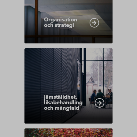
content
Organisation
och strategi
Link
to
related
content
Jämställdhet,
likabehandling
och mångfald
Link