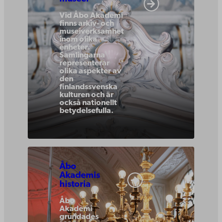
Vid Åbo Akademi
finns arkiv- och
museiverksamhet
inom olika
enheter.
Samlingarna
representerar
olika aspekter av
den
finlandssvenska
kulturen och är
också nationellt
betydelsefulla.
Åbo
Akademis
historia
Åbo
Akademi
grundades