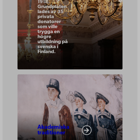
1918.
Grundplåten
lades av 35
privata
donatorer
som ville
trygga en
högre
utbildning på
svenska i
Finland.
Akademiska
traditioner