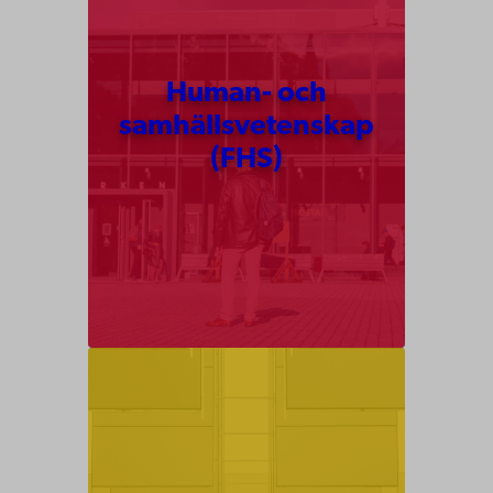
Human- och
samhälls­vetenskap
(FHS)