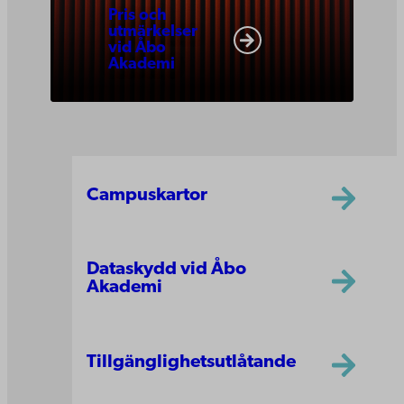
Pris och
utmärkelser
vid Åbo
Akademi
Campuskartor
Dataskydd vid Åbo
Akademi
Tillgänglighetsutlåtande