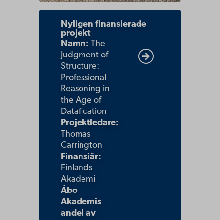
Länk
Nyligen finansierade
till
projekt
Namn:
The
nyligen
Judgment of
finansierat
Structure:
Professional
projekt.
Reasoning in
the Age of
Datafication
Projektledare:
Thomas
Carrington
Finansiär:
Finlands
Akademi
Åbo
Akademis
andel av