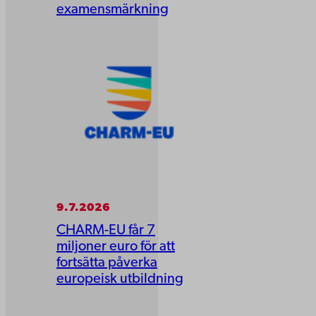
examensmärkning
9.7.2026
CHARM-EU får 7
miljoner euro för att
fortsätta påverka
europeisk utbildning