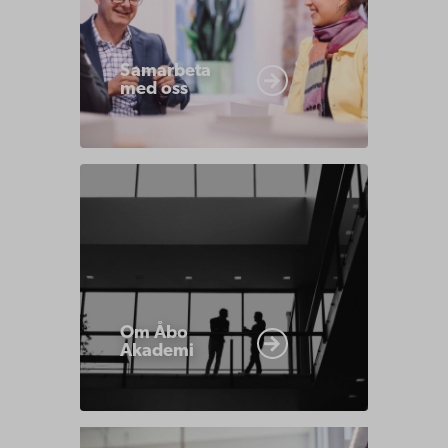
Samarbeta
med oss
Om
Åbo
Akademi
Om Åbo
Akademi
Bibliotek