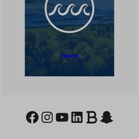
Havet
Facebook
Instagram
YouTube
LinkedIn
Länk
Snapc