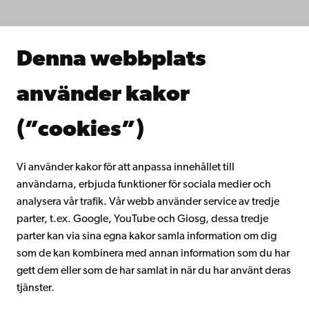
Forska hos oss
Samarbeta med oss
Åbo Akademis bibliotek
Denna webbplats
Kontinuerligt lärande
Donera till Åbo Akademi
använder kakor
Gå med i Åbo Akademis alumnnätverk
Om Åbo Akademi
(”cookies”)
Intranätet
Vi använder kakor för att anpassa innehållet till
användarna, erbjuda funktioner för sociala medier och
Facebook
Instagram
YouTube
LinkedIn
Blog
Snapchat
analysera vår trafik. Vår webb använder service av tredje
parter, t.ex. Google, YouTube och Giosg, dessa tredje
parter kan via sina egna kakor samla information om dig
som de kan kombinera med annan information som du har
gett dem eller som de har samlat in när du har använt deras
tjänster.