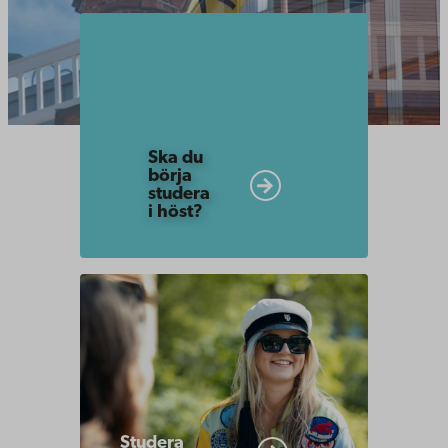
Inled
studierna
Ska du
börja
studera
i höst?
Studera
hos
oss
Studera