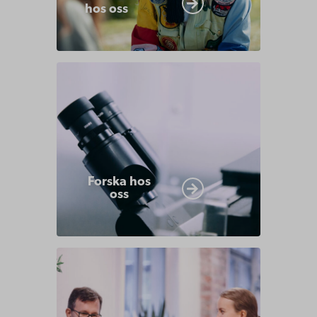
hos oss
Forska
hos
oss
Forska hos
oss
Samarbeta
med
oss