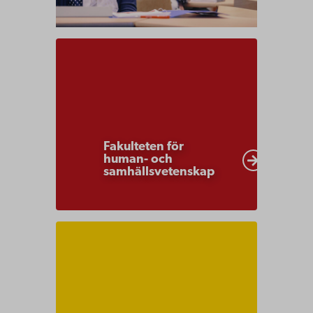
Fakulteten
för
human-
och
samhällsvetenskaper
Fakulteten för
human- och
samhällsvetenskap
Jobba
hos
oss