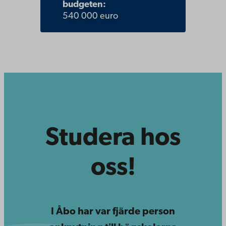
budgeten:
540 000 euro
Studera hos
oss!
I Åbo har var fjärde person