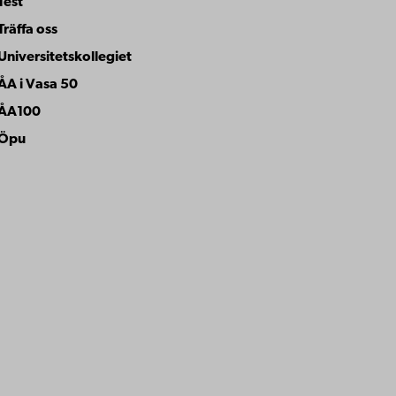
Test
Träffa oss
Universitetskollegiet
ÅA i Vasa 50
ÅA100
Öpu