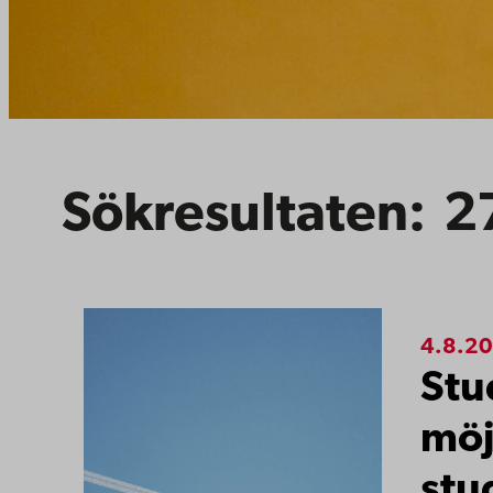
Sökresultaten:
2
Sökresultat
4.8.2
Stu
möj
stu