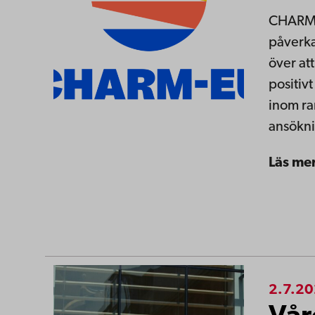
CHARM-E
påverka
över att
positiv
inom ra
ansökn
Läs me
2.7.2