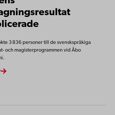
ens
agningsresultat
licerade
sökte 3 836 personer till de svenskspråkiga
at- och magisterprogrammen vid Åbo
i.
r