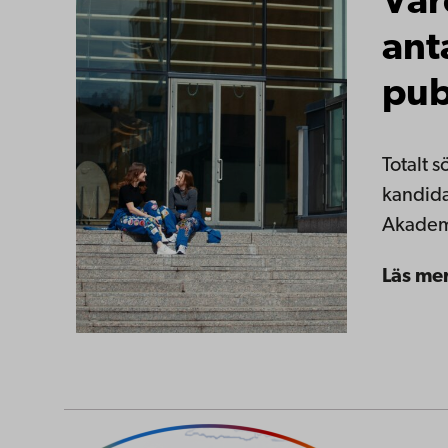
Vår
ant
pub
Totalt 
kandid
Akadem
Läs me