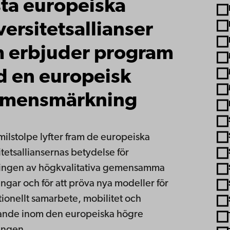
sta europeiska
versitetsallianser
 erbjuder program
 en europeisk
amensmärkning
ilstolpe lyfter fram de europeiska
itetsalliansernas betydelse för
lingen av högkvalitativa gemensamma
ingar och för att pröva nya modeller för
tionellt samarbete, mobilitet och
ande inom den europeiska högre