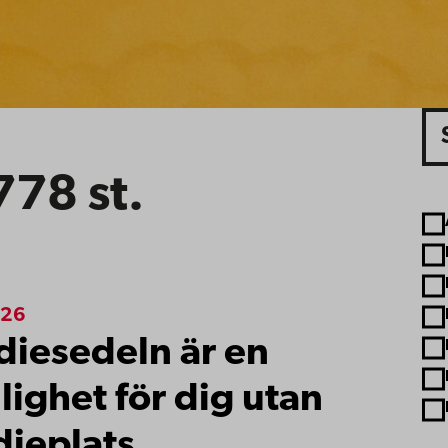
Sö
778
st.
A
026
diesedeln är en
lighet för dig utan
dieplats