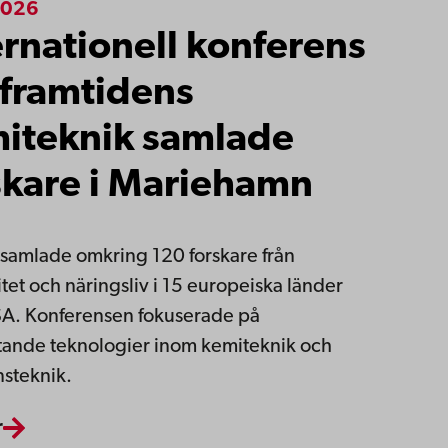
2026
ernationell konferens
framtidens
iteknik samlade
skare i Mariehamn
amlade omkring 120 forskare från
itet och näringsliv i 15 europeiska länder
A. Konferensen fokuserade på
ande teknologier inom kemiteknik och
nsteknik.
r