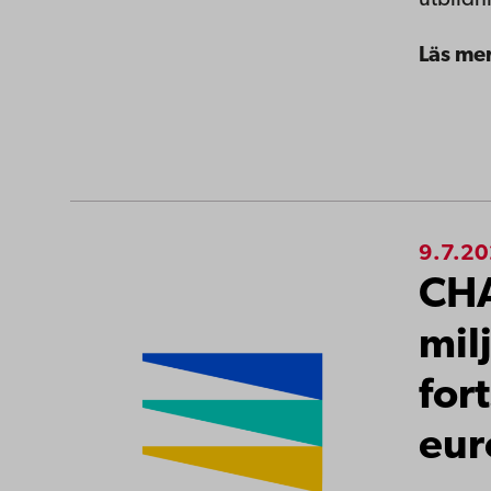
utbildn
Läs me
9.7.2
CHA
mil
for
eur