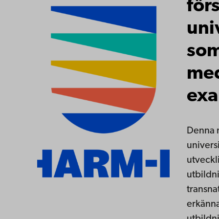
för
uni
som
med
ex
Denna m
univers
utveck
utbildn
transna
erkänn