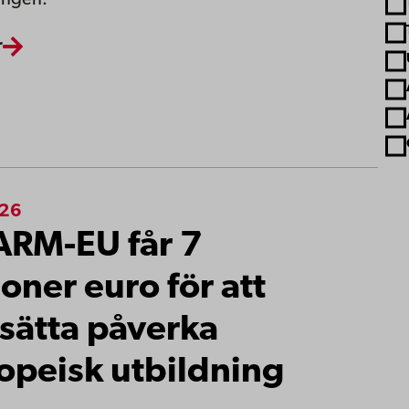
ingen.
r
026
RM-EU får 7
joner euro för att
tsätta påverka
opeisk utbildning