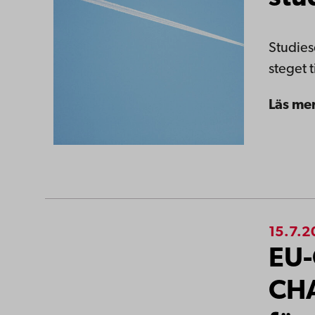
Studiese
steget 
Läs me
15.7.
EU
CHA