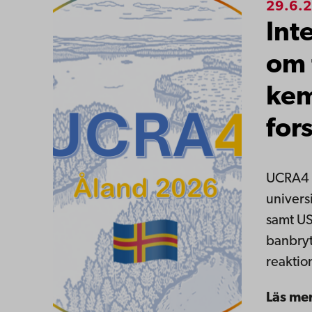
29.6.
Int
om 
kem
for
UCRA4 s
univers
samt US
banbryt
reaktio
Läs me