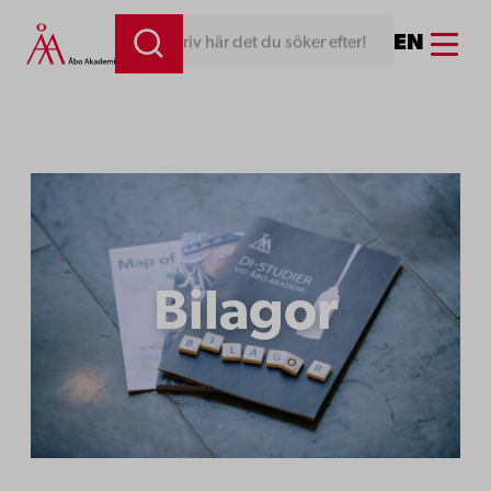
Hoppa
Menu
EN
Skriv här det du söker efter!
till
innehåll
Bilagor