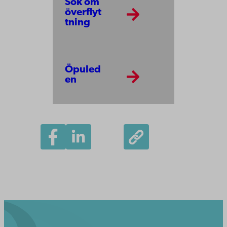
Sök om
överflyt
tning
Öpuled
en