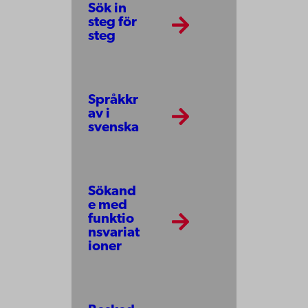
Sök in
steg för
steg
Språkkr
av i
svenska
Sökand
e med
funktio
nsvariat
ioner