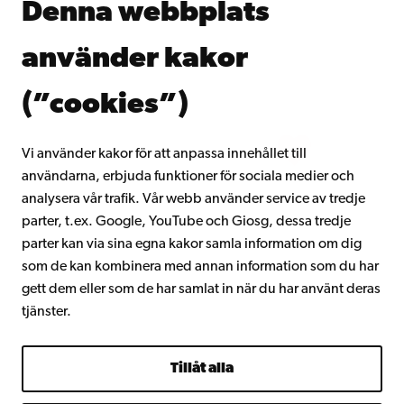
Denna webbplats
Kontinuerligt lärande
Donera till Åbo Akademi
använder kakor
Gå med i Åbo Akademis alumnnätverk
Om Åbo Akademi
(”cookies”)
Intranätet
Vi använder kakor för att anpassa innehållet till
användarna, erbjuda funktioner för sociala medier och
Facebook
Instagram
YouTube
LinkedIn
Blog
Snapchat
analysera vår trafik. Vår webb använder service av tredje
parter, t.ex. Google, YouTube och Giosg, dessa tredje
parter kan via sina egna kakor samla information om dig
som de kan kombinera med annan information som du har
gett dem eller som de har samlat in när du har använt deras
tjänster.
Tillåt alla