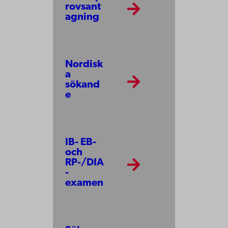
rovsant
agning
Nordisk
a
sökand
e
IB- EB-
och
RP-/DIA
-
examen