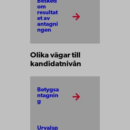
Besked
om
resultat
et av
antagni
ngen
Olika vägar till
kandidatnivån
Betygsa
ntagnin
g
Urvalsp