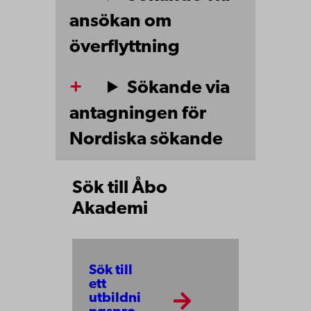
ansökan om
överflyttning
Sökande via
antagningen för
Nordiska sökande
Sök till Åbo
Akademi
Sök till
ett
utbildni