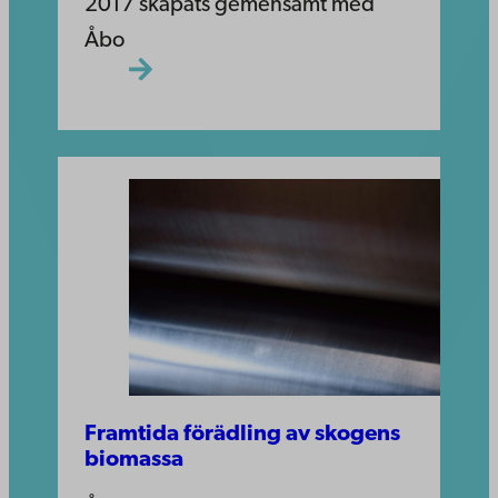
2017 skapats gemensamt med
Åbo
Framtida förädling av skogens
biomassa