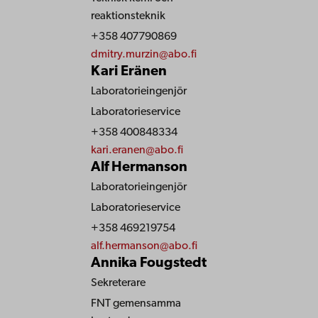
reaktionsteknik
+358 407790869
dmitry.murzin@abo.fi
Kari Eränen
Laboratorieingenjör
Laboratorieservice
+358 400848334
kari.eranen@abo.fi
Alf Hermanson
Laboratorieingenjör
Laboratorieservice
+358 469219754
alf.hermanson@abo.fi
Annika Fougstedt
Sekreterare
FNT gemensamma