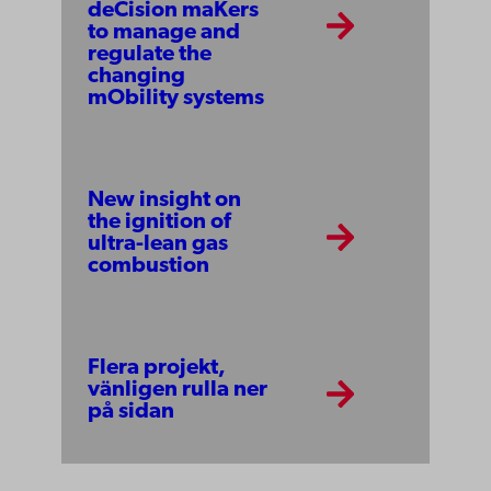
deCision maKers
to manage and
regulate the
changing
mObility systems
New insight on
the ignition of
ultra-lean gas
combustion
Flera projekt,
vänligen rulla ner
på sidan