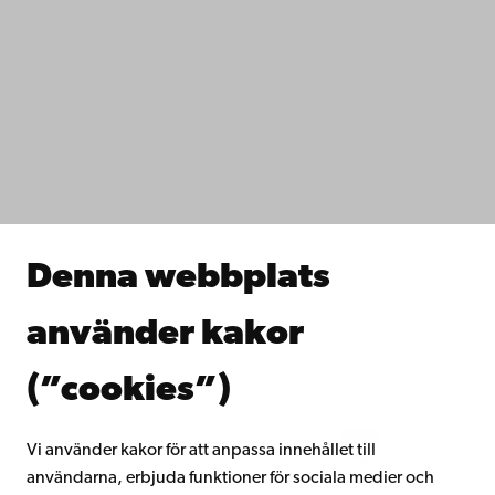
Kontaktuppgifter
Tillgänglighet
Dataskydd
IT-hjälp
Fakulteterna
Studera hos oss
Forska hos oss
Samarbeta med oss
Åbo Akademis bibliotek
Denna webbplats
Kontinuerligt lärande
Donera till Åbo Akademi
använder kakor
Gå med i Åbo Akademis alumnnätverk
Om Åbo Akademi
(”cookies”)
Intranätet
Vi använder kakor för att anpassa innehållet till
användarna, erbjuda funktioner för sociala medier och