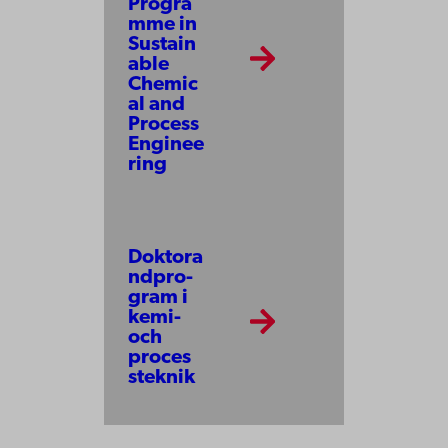
Progra
mme in
Sustain
able
Chemic
al and
Process
Enginee
ring
Doktora
nd­pro­
gram i
kemi-
och
proces
s­tek­nik