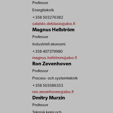
Professor
Energiteknik
+358 503276382
cataldo.deblasio@abo.fi
Magnus Hellström
Professor
Industriell ekonomi
+358 407379980
magnus.hellstrom@abo.fi
Ron Zevenhoven
Professor
Process- och systemteknik
+358 503586353
ron.zevenhoven@abo.fi
Dmitry Murzin
Professor
Teknisk kemi och