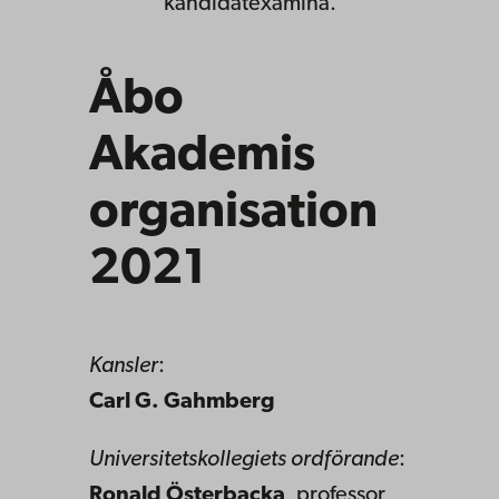
kandidatexamina.
Åbo
Akademis
organisation
2021
Kansler
:
Carl G. Gahmberg
Universitetskollegiets ordförande
:
Ronald Österbacka
, professor