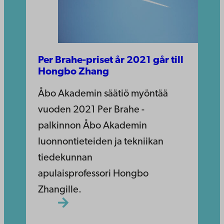
Per Brahe-priset år 2021 går till
Hongbo Zhang
Åbo Akademin säätiö myöntää
vuoden 2021 Per Brahe -
palkinnon Åbo Akademin
luonnontieteiden ja tekniikan
tiedekunnan
apulaisprofessori Hongbo
Zhangille.