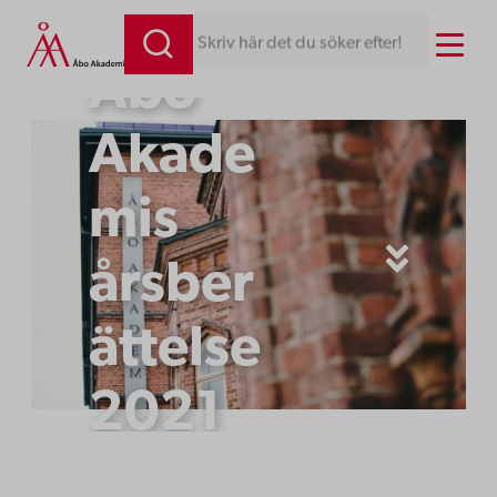
Hoppa
Menu
riv här det du söker efter!
till
Åbo
innehåll
Akade
mis
årsber
ättelse
2021