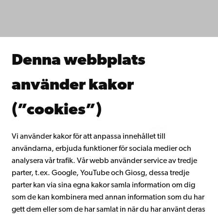
Fakulteterna
Studera hos oss
Forska hos oss
Samarbeta med oss
Åbo Akademis bibliotek
Denna webbplats
Kontinuerligt lärande
Donera till Åbo Akademi
använder kakor
Gå med i Åbo Akademis alumnnätverk
Om Åbo Akademi
(”cookies”)
Intranätet
Vi använder kakor för att anpassa innehållet till
användarna, erbjuda funktioner för sociala medier och
Facebook
Instagram
YouTube
LinkedIn
Blog
Snapchat
analysera vår trafik. Vår webb använder service av tredje
parter, t.ex. Google, YouTube och Giosg, dessa tredje
parter kan via sina egna kakor samla information om dig
som de kan kombinera med annan information som du har
gett dem eller som de har samlat in när du har använt deras