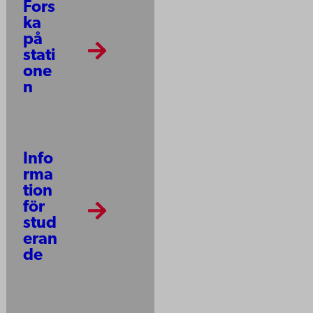
Fors
ka
på
stati
one
n
Info
rma
tion
för
stud
eran
de