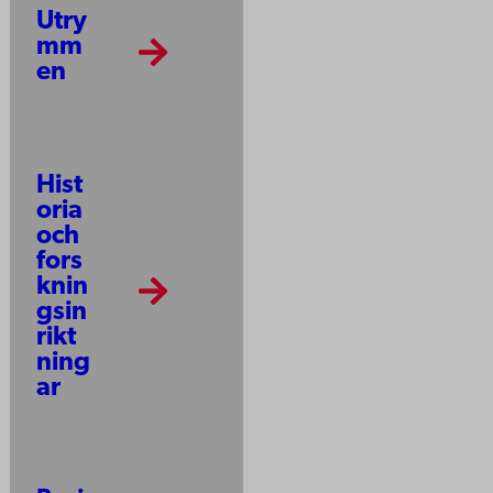
Utry
mm
en
Hist
oria
och
fors
knin
gsin
rikt
ning
ar