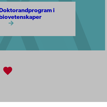
Doktorandprogram i
biovetenskaper