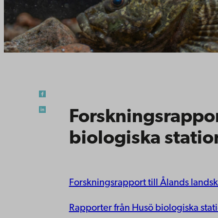
Forskningsrappor
biologiska station
Forskningsrapport till Ålands lands
Rapporter från Husö biologiska stat