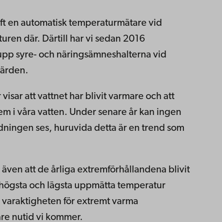
ft en automatisk temperaturmätare vid
uren där. Därtill har vi sedan 2016
upp syre- och näringsämneshalterna vid
järden.
isar att vattnet har blivit varmare och att
em i våra vatten. Under senare år kan ingen
dningen ses, huruvida detta är en trend som
 även att de årliga extremförhållandena blivit
an högsta och lägsta uppmätta temperatur
 varaktigheten för extremt varma
mare nutid vi kommer.