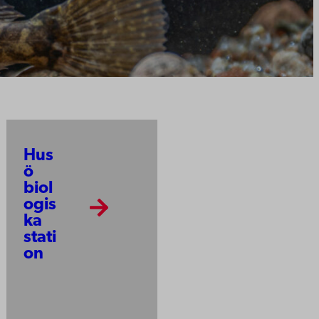
Hus
ö
biol
ogis
ka
stati
on