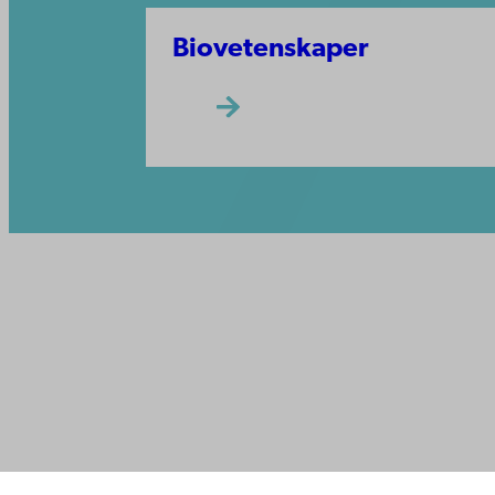
Biovetenskaper
Kontaktu
Åbo Akademi
Tillgäng
Domkyrkotorget 3
Datasky
20500 Åbo
IT-hjälp
Fakultet
Studera 
Åbo Akademi i Vasa
Forska h
Strandgatan 2
Samarbe