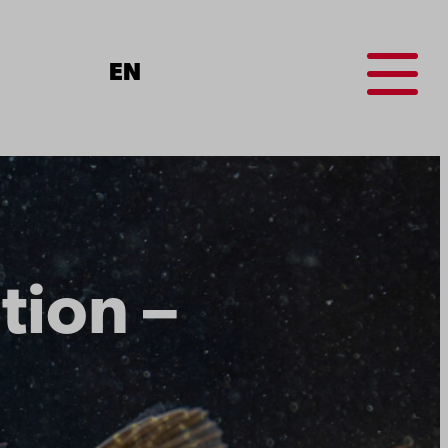
Menu
EN
tion –