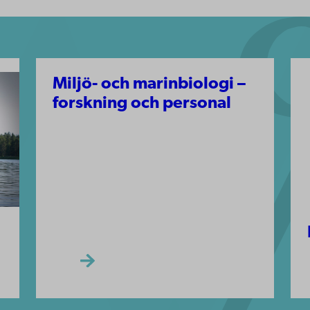
Miljö- och marinbiologi –
forskning och personal