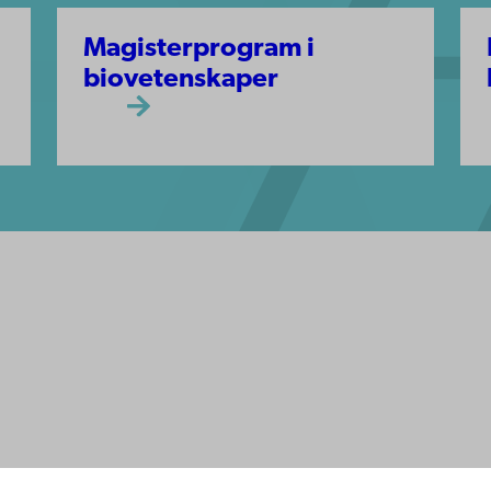
Magisterprogram i
biovetenskaper
ppgifter
lighet
dd
Facebook
Instagram
YouTube
LinkedIn
Blog
Snapchat
erna
hos oss
os oss
ta med oss