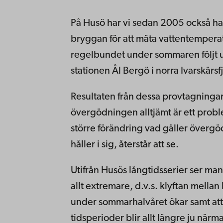
På Husö har vi sedan 2005 också ha
bryggan för att mäta vattentemperat
regelbundet under sommaren följt 
stationen Ål Bergö i norra Ivarskärsf
Resultaten från dessa provtagningar v
övergödningen alltjämt är ett probl
större förändring vad gäller övergö
håller i sig, återstår att se.
Utifrån Husös långtidsserier ser man
allt extremare, d.v.s. klyftan mell
under sommarhalvåret ökar samt att
tidsperioder blir allt längre ju när