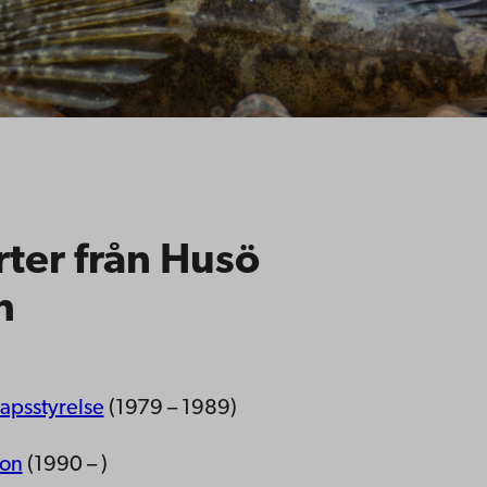
ter från Husö
​
kapsstyrelse
(1979 – 1989)​
ion
(1990 – )