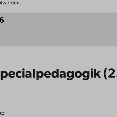
olvärlden.
26
specialpedagogik (25
 sp