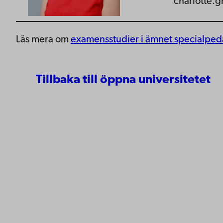
charlotte.
Läs mera om
examensstudier i ämnet specialpe
Tillbaka till öppna universitetet
Kontaktu
Åbo Akademi
Tillgäng
Domkyrkotorget 3
Datasky
20500 Åbo
IT-hjälp
Fakultet