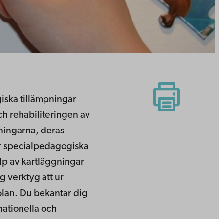
giska tillämpningar
ch rehabiliteringen av
ningarna, deras
er specialpedagogiska
älp av kartläggningar
g verktyg att ur
olan. Du bekantar dig
nationella och