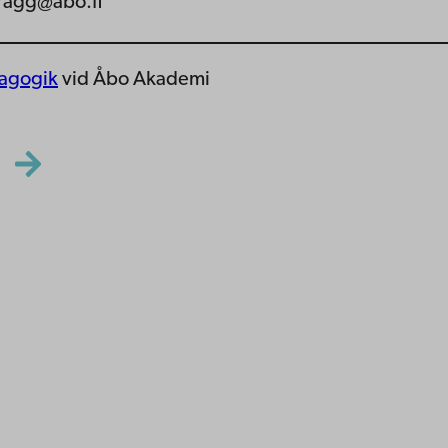
gragg@abo.fi
dagogik
vid Åbo Akademi
ppgifter
lighet
dd
Facebook
Instagram
YouTube
LinkedIn
Blog
Snapchat
erna