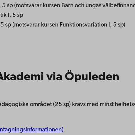
r, 5 sp (motsvarar kursen Barn och ungas välbefinnan
ik I, 5 sp
5 sp (motsvarar kursen Funktionsvariation I, 5 sp)
o Akademi via Öpuleden
agogiska området (25 sp) krävs med minst helhetsvits
l antagningsinformationen)