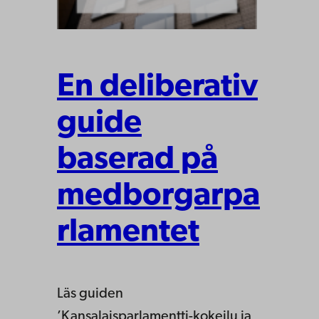
En deliberativ
guide
baserad på
medborgarpa
rlamentet
Läs guiden
’Kansalaisparlamentti-kokeilu ja