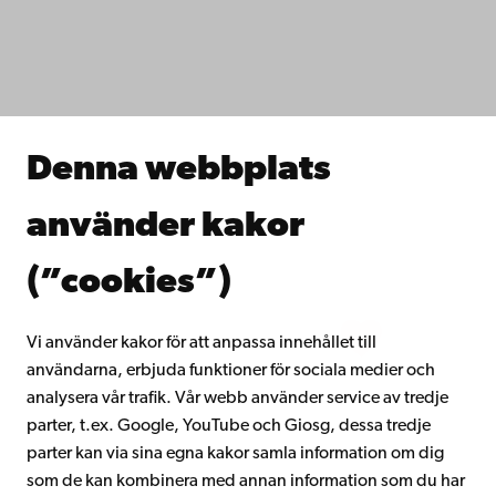
IT-hjälp
Fakulteterna
Studera hos oss
Forska hos oss
Samarbeta med oss
Åbo Akademis bibliotek
Denna webbplats
Kontinuerligt lärande
Donera till Åbo Akademi
använder kakor
Gå med i Åbo Akademis alumnnätverk
Om Åbo Akademi
(”cookies”)
Intranätet
Vi använder kakor för att anpassa innehållet till
användarna, erbjuda funktioner för sociala medier och
Facebook
Instagram
YouTube
LinkedIn
Blog
Snapchat
analysera vår trafik. Vår webb använder service av tredje
parter, t.ex. Google, YouTube och Giosg, dessa tredje
parter kan via sina egna kakor samla information om dig
som de kan kombinera med annan information som du har