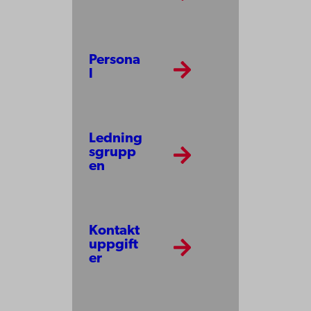
Persona
l
Ledning
sgrupp
en
Kontakt
uppgift
er