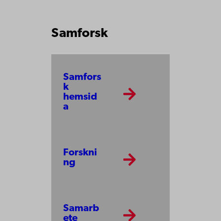
Samforsk
Samfors
k
hemsid
a
Forskni
ng
Samarb
ete