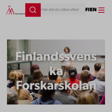
Hoppa
Menu
FI
EN
Skriv här det du söker efter!
till
innehåll
Finlandssvens
ka
Forskarskolan