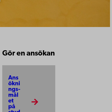
Gör en ansökan
Ans
ökni
ngs­
mål
et
på