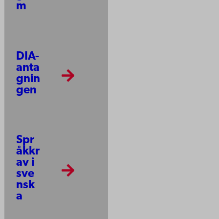
m
DIA-
anta
gnin
gen
Spr
åkkr
av i
sve
nsk
a