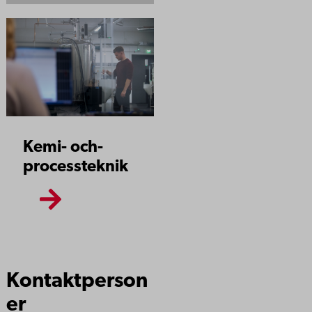
Kemi-­ och­
process­teknik
Kontaktperson
er