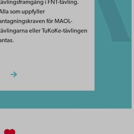
tävlingsframgång i FNT-tävling.
Alla som uppfyller
antagningskraven för MAOL-
tävlingarna eller TuKoKe-tävlingen
antas.