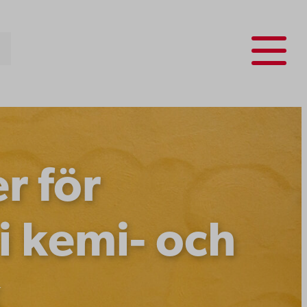
Menu
r för
 kemi- och
k