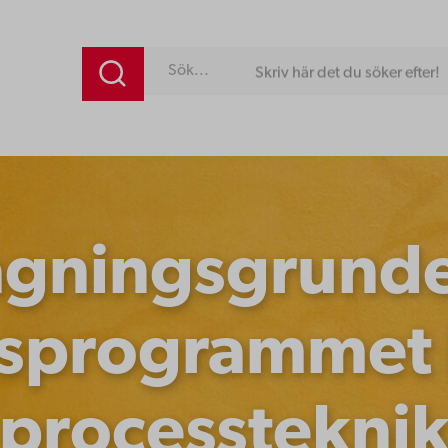
Skriv här det du söker efter!
gningsgrunde
gsprogrammet i
processtekni