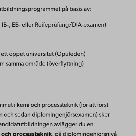
l utbildningsprogrammet på basis av:
 IB-, EB- eller Reifeprüfung/DIA-examen)
 ett öppet universitet (Öpuleden)
om samma område (överflyttning)
et i kemi och processteknik (för att först
n och sedan diplomingenjörsexamen) sker
 kandidatutbildningen avlägger du en
 och processteknik
, på diplomingenjörsnivå