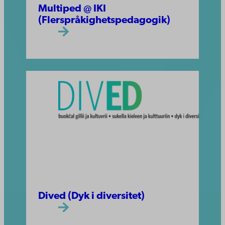
Multiped @ IKI
(Flerspråkighetspedagogik)
Dived (Dyk i diversitet)