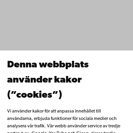
Tillgänglighet
Dataskydd
IT-hjälp
Fakulteterna
Studera hos oss
Forska hos oss
Samarbeta med oss
Åbo Akademis bibliotek
Denna webbplats
Kontinuerligt lärande
Donera till Åbo Akademi
använder kakor
Gå med i Åbo Akademis alumnnätverk
Om Åbo Akademi
(”cookies”)
Intranätet
Vi använder kakor för att anpassa innehållet till
användarna, erbjuda funktioner för sociala medier och
Facebook
Instagram
YouTube
LinkedIn
Blog
Snapchat
analysera vår trafik. Vår webb använder service av tredje