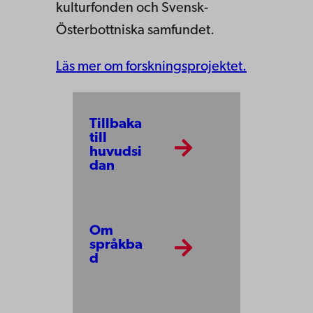
kulturfonden och Svensk-
Österbottniska samfundet.
Läs mer om forskningsprojektet.
Tillbaka
till
huvudsi
dan
Om
språkba
d