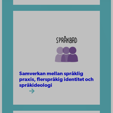
Samverkan mellan språklig
praxis, flerspråkig identitet och
språkideologi