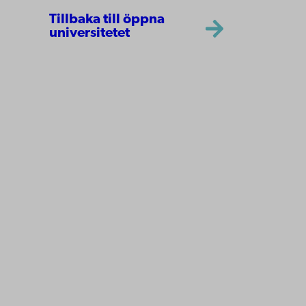
Tillbaka till öppna
universitetet
Åbo Akademi
Domkyrkotorget 3
20500 Åbo
Åbo Akademi i Vasa
Strandgatan 2
65100 Vasa