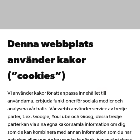
Fakulteterna
Studera hos oss
Forska hos oss
Samarbeta med oss
Åbo Akademis bibliotek
Denna webbplats
Kontinuerligt lärande
Donera till Åbo Akademi
använder kakor
Gå med i Åbo Akademis alumnnätverk
Om Åbo Akademi
(”cookies”)
Intranätet
Vi använder kakor för att anpassa innehållet till
användarna, erbjuda funktioner för sociala medier och
Facebook
Instagram
YouTube
LinkedIn
Blog
Snapchat
analysera vår trafik. Vår webb använder service av tredje
parter, t.ex. Google, YouTube och Giosg, dessa tredje
parter kan via sina egna kakor samla information om dig
som de kan kombinera med annan information som du har