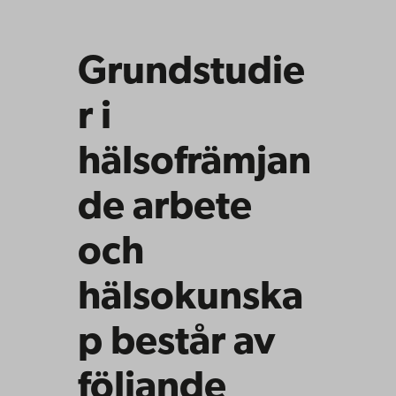
Grundstudie
r i
hälsofrämjan
de arbete
och
hälsokunska
p består av
följande