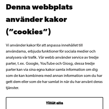
Åbo Akademis bibliotek
Denna webbplats
Kontinuerligt lärande
Donera till Åbo Akademi
använder kakor
Gå med i Åbo Akademis alumnnätverk
Om Åbo Akademi
(”cookies”)
Intranätet
Vi använder kakor för att anpassa innehållet till
användarna, erbjuda funktioner för sociala medier och
Facebook
Instagram
YouTube
LinkedIn
Blog
Snapchat
analysera vår trafik. Vår webb använder service av tredje
parter, t.ex. Google, YouTube och Giosg, dessa tredje
parter kan via sina egna kakor samla information om dig
som de kan kombinera med annan information som du har
gett dem eller som de har samlat in när du har använt deras
tjänster.
Tillåt alla