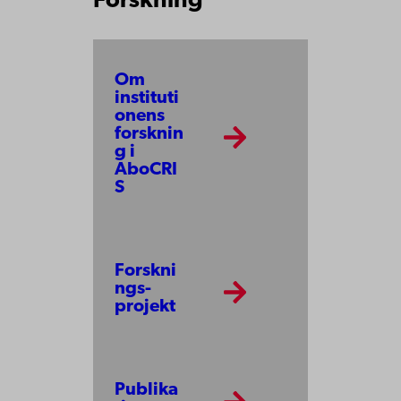
Forskning
Om
instituti
onens
forsknin
g i
AboCRI
S
Forskni
ngs­
projekt
Publika