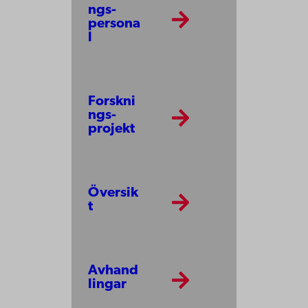
ngs­
persona
l
Forskni
ngs­
projekt
Översik
t
Avhand
lingar