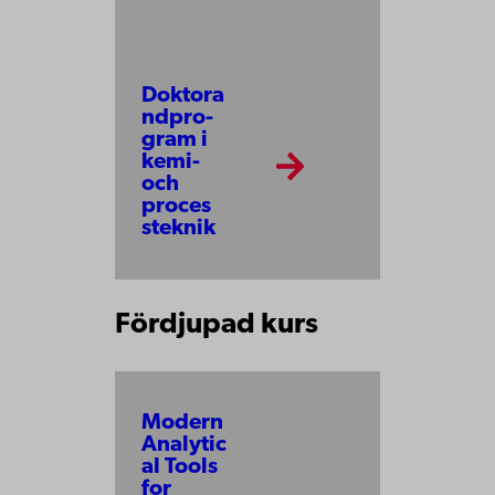
Doktora
nd­pro­
gram i
kemi-
och
proces
s­tek­nik
Fördjupad kurs
Modern
Analytic
al Tools
for