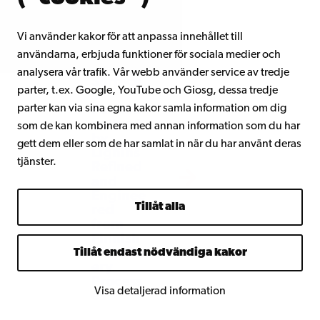
Vi använder kakor för att anpassa innehållet till
Novel
användarna, erbjuda funktioner för sociala medier och
Fiber
analysera vår trafik. Vår webb använder service av tredje
Surface
parter, t.ex. Google, YouTube och Giosg, dessa tredje
s
parter kan via sina egna kakor samla information om dig
Functio
nalized
som de kan kombinera med annan information som du har
by
gett dem eller som de har samlat in när du har använt deras
Lignins
tjänster.
Refined
and
Enginee
Tillåt alla
red
from
Finnish
Biorefin
Tillåt endast nödvändiga kakor
ery
Process
Visa detaljerad information
es