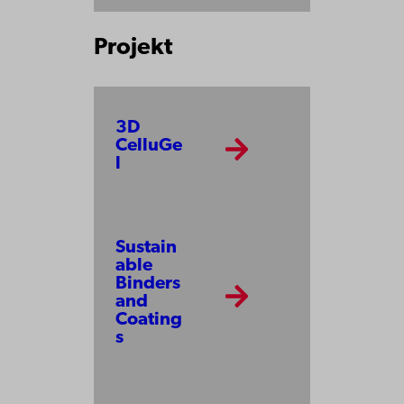
Projekt
3D
CelluGe
l
Sustain
able
Binders
and
Coating
s