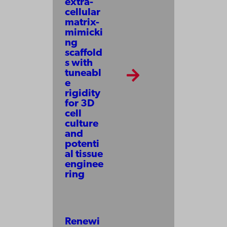
extra­
cellular
matrix-
mimicki
ng
scaffold
s with
tuneabl
e
rigidity
for 3D
cell
culture
and
potenti
al tissue
enginee
ring
Renewi