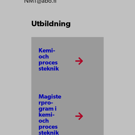
NMT@abo.fi
Utbildning
Kemi-
och
proces
s­tek­nik
Magiste
r­pro­
gram i
kemi-
och
proces
s­tek­nik