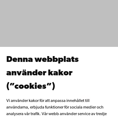
Kontaktuppgifter
Tillgänglighet
Dataskydd
IT-hjälp
Fakulteterna
Studera hos oss
Forska hos oss
Samarbeta med oss
Åbo Akademis bibliotek
Denna webbplats
Kontinuerligt lärande
Donera till Åbo Akademi
använder kakor
Gå med i Åbo Akademis alumnnätverk
Om Åbo Akademi
(”cookies”)
Intranätet
Vi använder kakor för att anpassa innehållet till
användarna, erbjuda funktioner för sociala medier och
Facebook
Instagram
YouTube
LinkedIn
Blog
Snapchat
analysera vår trafik. Vår webb använder service av tredje