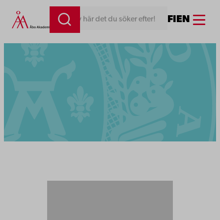
Menu
FI
EN
Skriv här det du söker efter!