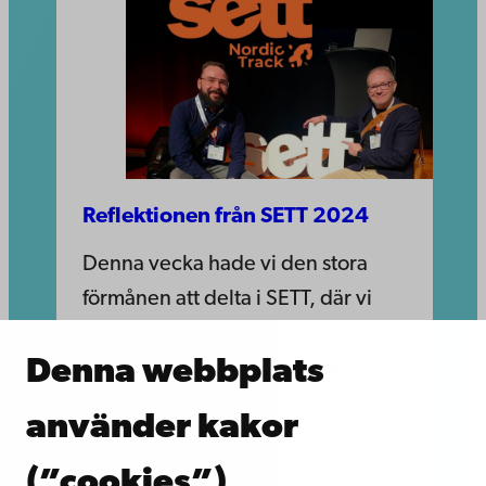
Reflektionen från SETT 2024
Denna vecka hade vi den stora
förmånen att delta i SETT, där vi
deltog i Nordic track 16.4 och i
Denna webbplats
Ledarspåret 17-18.4. Några
axplock under
använder kakor
(”cookies”)