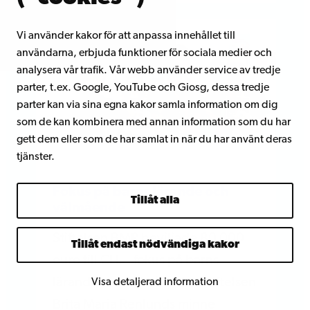
Vi använder kakor för att anpassa innehållet till
användarna, erbjuda funktioner för sociala medier och
analysera vår trafik. Vår webb använder service av tredje
parter, t.ex. Google, YouTube och Giosg, dessa tredje
parter kan via sina egna kakor samla information om dig
som de kan kombinera med annan information som du har
gett dem eller som de har samlat in när du har använt deras
tjänster.
Fokus på barns lärande och
Tillåt alla
välmående
Stiftelsen BMR beviljade 80 000
Tillåt endast nödvändiga kakor
euro till CLL – fokus på barns
lärande och välmående Stiftelsen
Visa detaljerad information
Brita Maria Renlunds minne