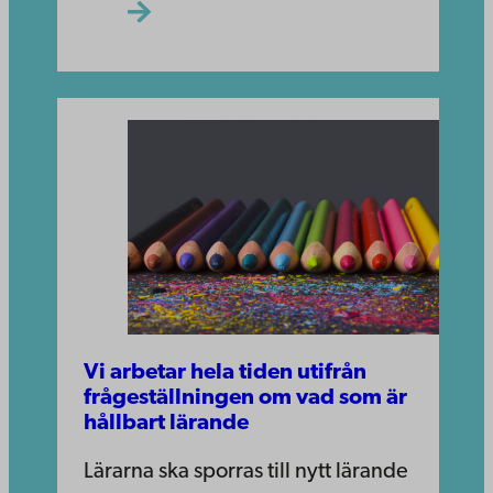
Vi arbetar hela tiden utifrån
frågeställningen om vad som är
hållbart lärande
Lärarna ska sporras till nytt lärande