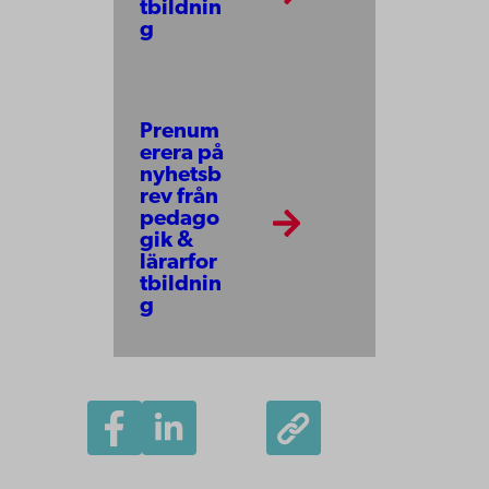
tbildnin
g
Prenum
erera på
nyhetsb
rev från
pedago
gik &
lärarfor
tbildnin
g