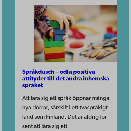
Språkdusch – odla positiva
attityder till det andra inhemska
språket
Att lära sig ett språk öppnar många
nya dörrar, särskilt i ett tvåspråkigt
land som Finland. Det är aldrig för
sent att lära sig ett