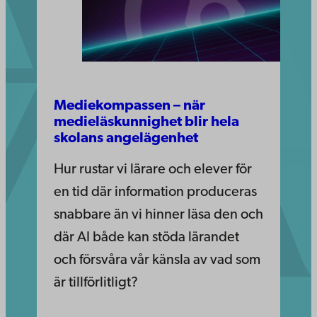
https://www.abo.fi/kontinuerligt-
Mediekompassen – när
medieläskunnighet blir hela
larande/mediekompassen/
skolans angelägenhet
Hur rustar vi lärare och elever för
en tid där information produceras
snabbare än vi hinner läsa den och
där AI både kan stöda lärandet
och försvåra vår känsla av vad som
är tillförlitligt?