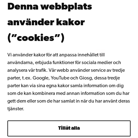
Denna webbplats
Kontinuerligt lärande
Donera till Åbo Akademi
använder kakor
Gå med i Åbo Akademis alumnnätverk
Om Åbo Akademi
(”cookies”)
Intranätet
Vi använder kakor för att anpassa innehållet till
användarna, erbjuda funktioner för sociala medier och
Facebook
Instagram
YouTube
LinkedIn
Blog
Snapchat
analysera vår trafik. Vår webb använder service av tredje
parter, t.ex. Google, YouTube och Giosg, dessa tredje
parter kan via sina egna kakor samla information om dig
som de kan kombinera med annan information som du har
gett dem eller som de har samlat in när du har använt deras
tjänster.
Tillåt alla