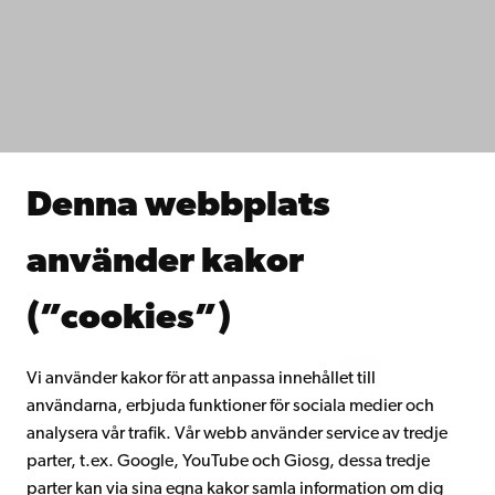
Dataskydd
IT-hjälp
Fakulteterna
Studera hos oss
Forska hos oss
Samarbeta med oss
Åbo Akademis bibliotek
Denna webbplats
Kontinuerligt lärande
Donera till Åbo Akademi
använder kakor
Gå med i Åbo Akademis alumnnätverk
Om Åbo Akademi
(”cookies”)
Intranätet
Vi använder kakor för att anpassa innehållet till
användarna, erbjuda funktioner för sociala medier och
Facebook
Instagram
YouTube
LinkedIn
Blog
Snapchat
analysera vår trafik. Vår webb använder service av tredje
parter, t.ex. Google, YouTube och Giosg, dessa tredje
parter kan via sina egna kakor samla information om dig