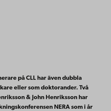
anerare på CLL har även dubbla
skare eller som doktorander. Två
enriksson & John Henriksson har
rskningskonferensen NERA som i år