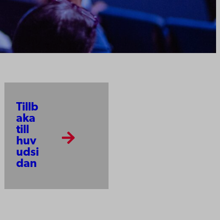
Tillb
aka
till
huv
udsi
dan