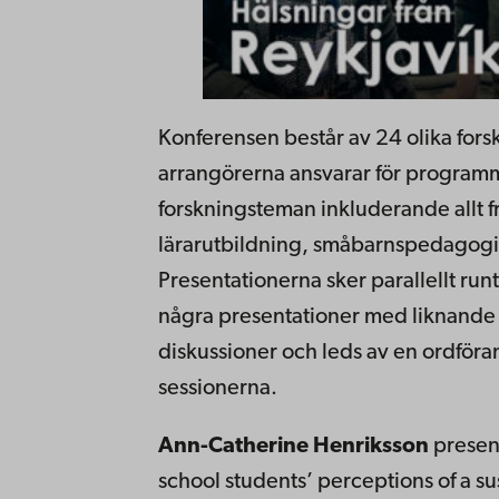
Konferensen består av 24 olika for
arrangörerna ansvarar för programm
forskningsteman inkluderande allt
lärarutbildning, småbarnspedagogik
Presentationerna sker parallellt run
några presentationer med liknande
diskussioner och leds av en ordföran
sessionerna.
Ann-Catherine Henriksson
presen
school students’ perceptions of a sus