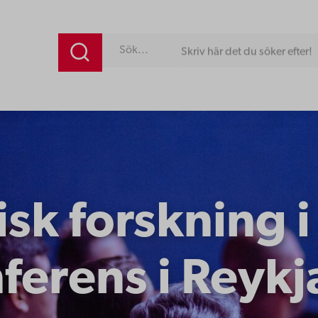
Skriv här det du söker efter!
sk forskning i
ferens i Reykj