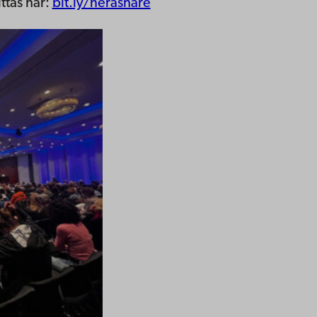
ttas här:
bit.ly/nerashare