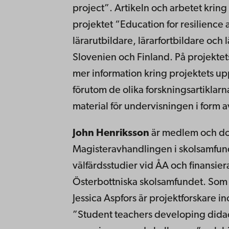
project”. Artikeln och arbetet krin
projektet “Education for resilience a
lärarutbildare, lärarfortbildare och
Slovenien och Finland. På projekte
mer information kring projektets u
förutom de olika forskningsartiklar
material för undervisningen i form av
John Henriksson
är medlem och do
Magisteravhandlingen i skolsamfun
välfärdsstudier vid ÅA och finansie
Österbottniska skolsamfundet. Som 
Jessica Aspfors är projektforskare i
”Student teachers developing didact