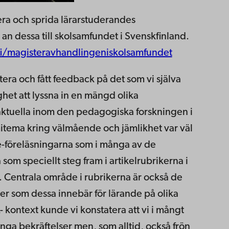
era och sprida lärarstuderandes
an dessa till skolsamfundet i Svenskfinland.
fi/magisteravhandlingeniskolsamfundet
entera och fått feedback på det som vi själva
ghet att lyssna in en mängd olika
aktuella inom den pedagogiska forskningen i
ema kring välmående och jämlikhet var väl
te-föreläsningarna som i många av de
som speciellt steg fram i artikelrubrikerna i
 Centrala område i rubrikerna är också de
er som dessa innebär för lärande på olika
 kontext kunde vi konstatera att vi i mångt
ånga bekräftelser men, som alltid, också frön