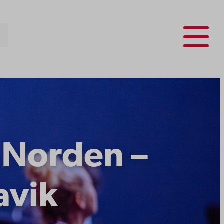
Menu
 Norden –
avik