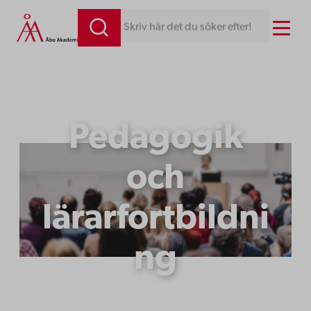
Hoppa
Menu
Skriv här det du söker efter!
till
innehåll
Pedagogik
och
lärarfortbildni
ng