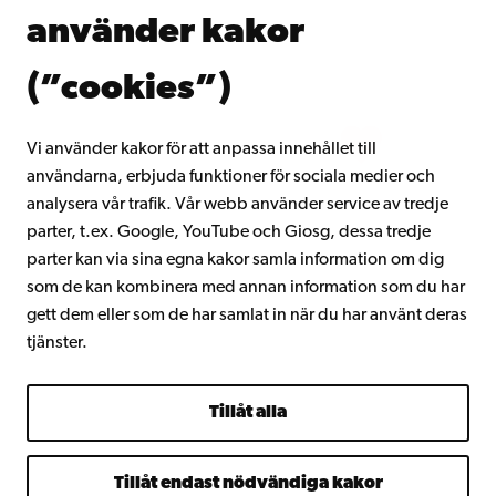
Donera till Åbo Akademi
använder kakor
Gå med i Åbo Akademis alumnnätverk
Om Åbo Akademi
(”cookies”)
Intranätet
Vi använder kakor för att anpassa innehållet till
användarna, erbjuda funktioner för sociala medier och
Facebook
Instagram
YouTube
LinkedIn
Blog
Snapchat
analysera vår trafik. Vår webb använder service av tredje
parter, t.ex. Google, YouTube och Giosg, dessa tredje
parter kan via sina egna kakor samla information om dig
som de kan kombinera med annan information som du har
gett dem eller som de har samlat in när du har använt deras
tjänster.
Tillåt alla
Tillåt endast nödvändiga kakor