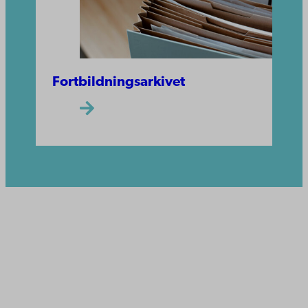
Fortbildningsarkivet
Åbo Akademi
Domkyrkotorget 3
20500 Åbo