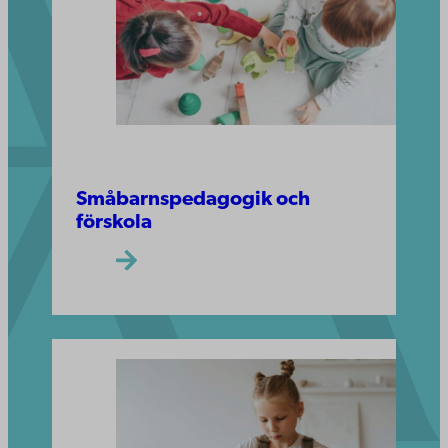
Småbarnspedagogik och
förskola