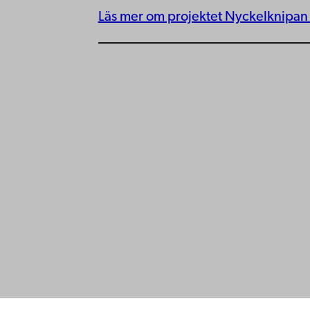
Läs mer om projektet Nyckelknipan 
Kontaktu
Åbo Akademi
Tillgäng
Domkyrkotorget 3
Datasky
20500 Åbo
IT-hjälp
Fakultet
Studera 
Åbo Akademi i Vasa
Forska h
Strandgatan 2