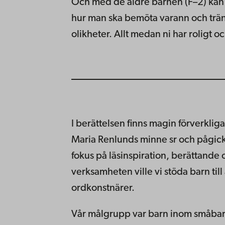
Och med de äldre barnen (F–2) kan
hur man ska bemöta varann och trän
olikheter. Allt medan ni har roligt o
I berättelsen finns magin förverklig
Maria Renlunds minne sr och pågick
fokus på läsinspiration, berättand
verksamheten ville vi stöda barn till
ordkonstnärer.
Vår målgrupp var barn inom småbarn