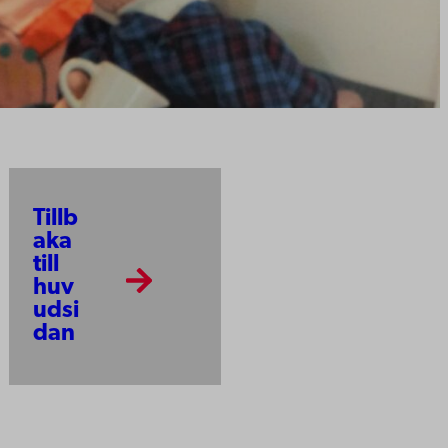
Tillb
aka
till
huv
udsi
dan