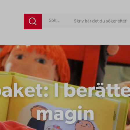
Skriv här det du söker efter!
aket: I berätte
magin