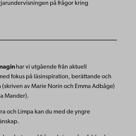
rjarundervisningen på frågor kring
 magin
har vi utgående från aktuell
 med fokus på läsinspiration, berättande och
a
(skriven av Marie Norin och Emma Adbåge)
na Mander).
Lyra och Limpa kan du med de yngre
vänskap.