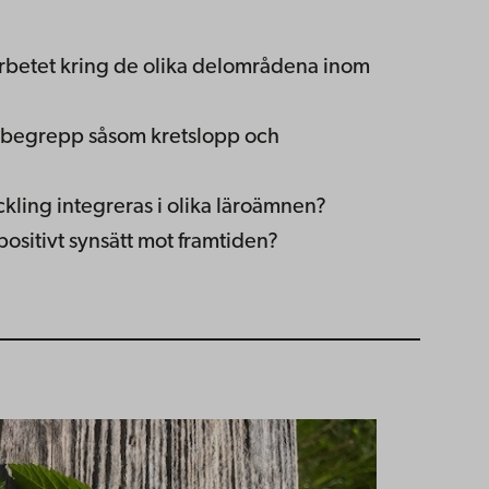
arbetet kring de olika delområdena inom
a begrepp såsom kretslopp och
ckling integreras i olika läroämnen?
positivt synsätt mot framtiden?