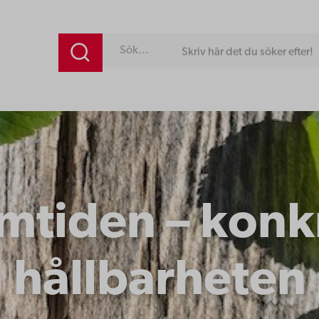
Skriv här det du söker efter!
mtiden – konk
hållbarheten