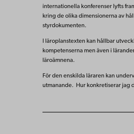
internationella konferenser lyfts f
kring de olika dimensionerna av håll
styrdokumenten.
I läroplanstexten kan hållbar utveck
kompetenserna men även i lärandemå
läroämnena.
För den enskilda läraren kan under
utmanande. Hur konkretiserar jag 