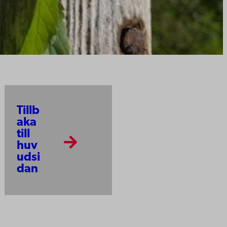
Tillb
aka
till
huv
udsi
dan