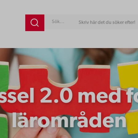
Skriv här det du söker efter!
ssel 2.0 med f
lärområden