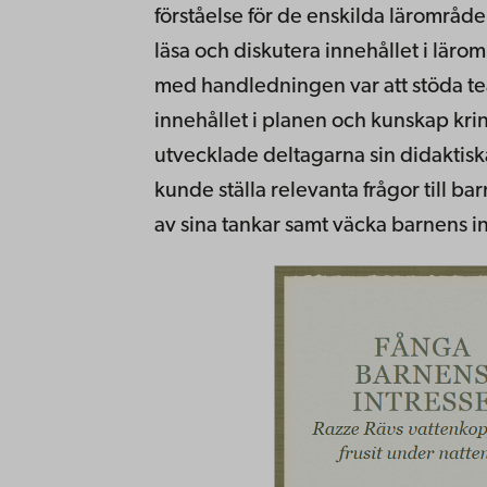
förståelse för de enskilda lärområd
läsa och diskutera innehållet i lärom
med handledningen var att stöda tea
innehållet i planen och kunskap kri
utvecklade deltagarna sin didaktis
kunde ställa relevanta frågor till ba
av sina tankar samt väcka barnens int