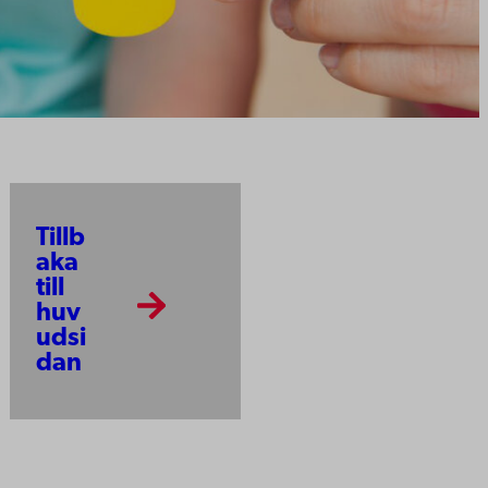
Tillb
aka
till
huv
udsi
dan