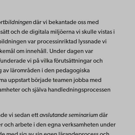
rtbildningen
där vi bekantade oss med
 och de digitala miljöerna vi skulle vistas i
bildningen var processinriktad lyssnade vi
skemål om innehåll. Under dagen var
funderade vi på vilka förutsättningar och
ng av lärområden i den pedagogiska
ma uppstart började teamen jobba med
samheter och själva handledningsprocessen
de vi sedan ett
avslutande seminarium
där
er och arbete i den egna verksamheten under
de med sig av sin egen lärandeprocess och