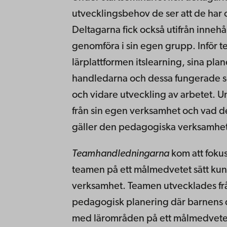
utvecklingsbehov de ser att de har
Deltagarna fick också utifrån innehål
genomföra i sin egen grupp. Inför
lärplattformen itslearning, sina pla
handledarna och dessa fungerade so
och vidare utveckling av arbetet. U
från sin egen verksamhet och vad d
gäller den pedagogiska verksamhe
Teamhandledningarna
kom att foku
teamen på ett målmedvetet sätt kun
verksamhet. Teamen utvecklades från 
pedagogisk planering där barnens de
med lärområden på ett målmedvetet