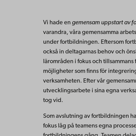
Vi hade en
gemensam uppstart av fo
varandra, våra gemensamma arbetssätt
under fortbildningen. Eftersom fort
också in deltagarnas behov och ön
lärområden i fokus och tillsammans 
möjligheter som finns för integreri
verksamheten. Efter vår gemensam
utvecklingsarbete i sina egna verk
tog vid.
Som avslutning av fortbildningen ha
fokus låg på teamens egna process
fortbildningens gång. Teamen dela