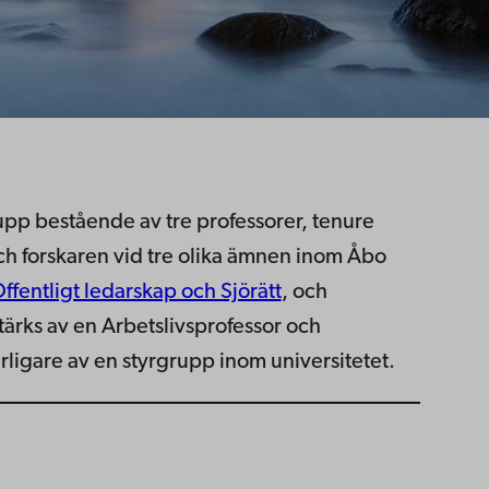
pp bestående av tre professorer, tenure
och forskaren vid tre olika ämnen inom Åbo
ffentligt ledarskap och Sjörätt
, och
ärks av en Arbetslivsprofessor och
rligare av en styrgrupp inom universitetet.