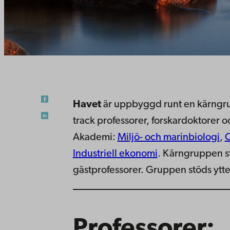
Havet
är uppbyggd runt en kärngru
track professorer, forskardoktorer 
Akademi:
Miljö- och marinbiologi
,
O
Industriell ekonomi
. Kärngruppen st
gästprofessorer. Gruppen stöds ytte
Professorer: