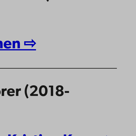
nen ⇨
rer (2018-