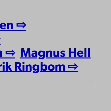
nen ⇨
⇨
m ⇨
Magnus Hell
rik Ringbom ⇨