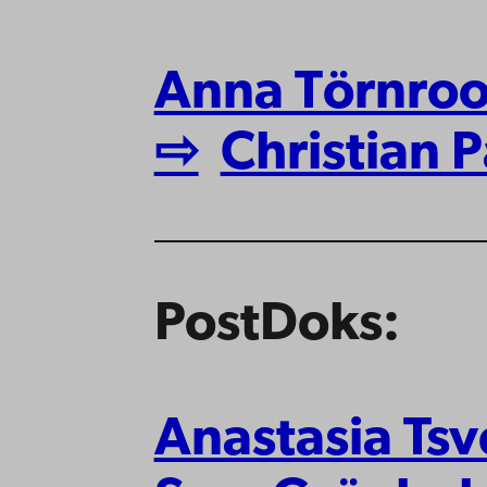
Anna Törnro
⇨
Christian 
PostDoks:
Anastasia Ts