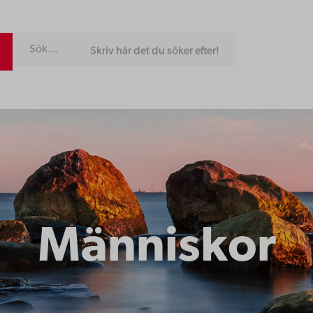
Skriv här det du söker efter!
Människor