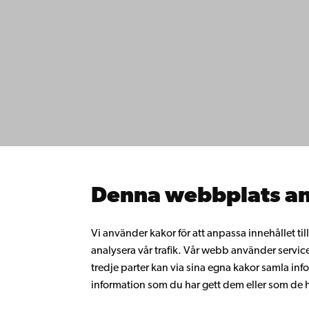
Kontaktu
Åbo Akademi
Tillgäng
Domkyrkotorget 3
Datasky
20500 Åbo
IT-hjälp
Fakultet
Studera 
Åbo Akademi i Vasa
Forska h
Strandgatan 2
Samarbe
65100 Vasa
Åbo Akad
Denna webbplats an
Kontinue
Växel
Donera t
Gå med 
+358 2 215 31
Vi använder kakor för att anpassa innehållet ti
alumnnä
analysera vår trafik. Vår webb använder servic
Om Åbo
tredje parter kan via sina egna kakor samla 
Intranäte
information som du har gett dem eller som de ha