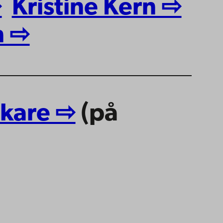
⇨
Kristine Kern ⇨
n ⇨
skare ⇨
(på