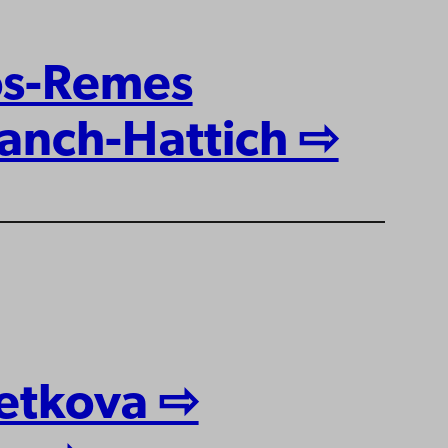
os-Remes
Panch-Hattich ⇨
vetkova ⇨