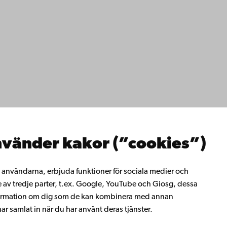
ppgifter
lighet
dd
Facebook
Instagram
YouTube
LinkedIn
Blog
Snapchat
erna
hos oss
os oss
ta med oss
emis bibliotek
vänder kakor (”cookies”)
rligt lärande
ill Åbo Akademi
i Åbo Akademis
ll användarna, erbjuda funktioner för sociala medier och
tverk
e av tredje parter, t.ex. Google, YouTube och Giosg, dessa
 Akademi
information om dig som de kan kombinera med annan
t
r samlat in när du har använt deras tjänster.