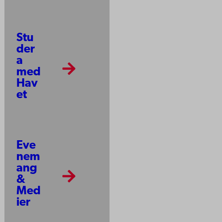
Stu
der
a
med
Hav
et
Eve
nem
ang
&
Med
ier