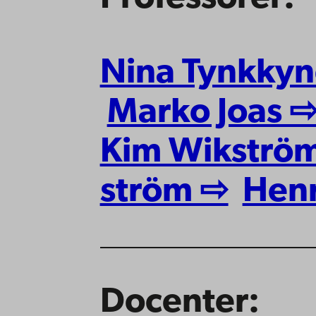
Nina Tynkky
Marko Joas 
Kim Wikströ
ström ⇨
Hen
Docenter: