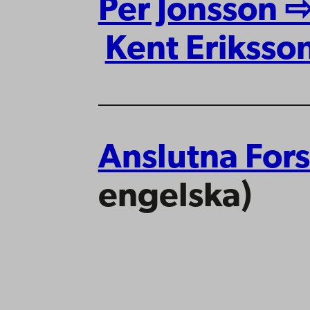
Per Jonsson 
Kent Eriksso
Anslutna For
engelska)