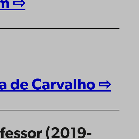
m ⇨
la de Carvalho ⇨
fessor (2019-