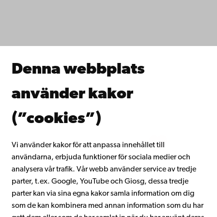
Fakulteterna
Studera hos oss
Forska hos oss
Samarbeta med oss
Åbo Akademis bibliotek
Denna webbplats
Kontinuerligt lärande
Donera till Åbo Akademi
använder kakor
Gå med i Åbo Akademis alumnnätverk
Om Åbo Akademi
(”cookies”)
Intranätet
Vi använder kakor för att anpassa innehållet till
användarna, erbjuda funktioner för sociala medier och
Facebook
Instagram
YouTube
LinkedIn
Blog
Snapchat
analysera vår trafik. Vår webb använder service av tredje
parter, t.ex. Google, YouTube och Giosg, dessa tredje
parter kan via sina egna kakor samla information om dig
som de kan kombinera med annan information som du har