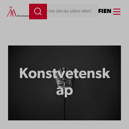
Menu
FI
EN
Skriv här det du söker efter!
Konstvetensk
ap