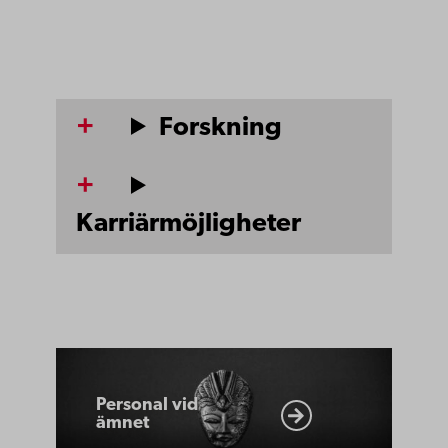
Forskning
Karriärmöjligheter
Personal
vid
Personal vid
ämnet
ämnet