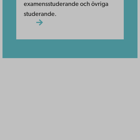
examensstuderande och övriga
studerande.
Åbo Akademi
Domkyrkotorget 3
20500 Åbo
Åbo Akademi i Vasa
Strandgatan 2
65100 Vasa