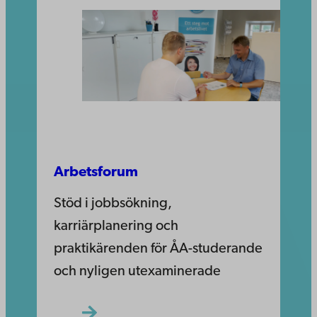
Arbetsforum
Stöd i jobbsökning,
karriärplanering och
praktikärenden för ÅA-studerande
och nyligen utexaminerade