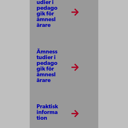
udier i
pedago
gik för
ämnesl
ärare
Ämness
tudier i
pedago
gik för
ämnesl
ärare
Praktisk
informa
tion