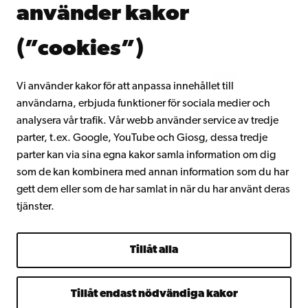
använder kakor
Gå med i Åbo Akademis alumnnätverk
Om Åbo Akademi
(”cookies”)
Intranätet
Vi använder kakor för att anpassa innehållet till
användarna, erbjuda funktioner för sociala medier och
Facebook
Instagram
YouTube
LinkedIn
Blog
Snapchat
analysera vår trafik. Vår webb använder service av tredje
parter, t.ex. Google, YouTube och Giosg, dessa tredje
parter kan via sina egna kakor samla information om dig
som de kan kombinera med annan information som du har
gett dem eller som de har samlat in när du har använt deras
tjänster.
Tillåt alla
Tillåt endast nödvändiga kakor