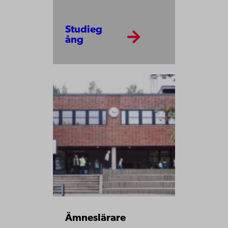
Studieg
ång
Ämneslärare