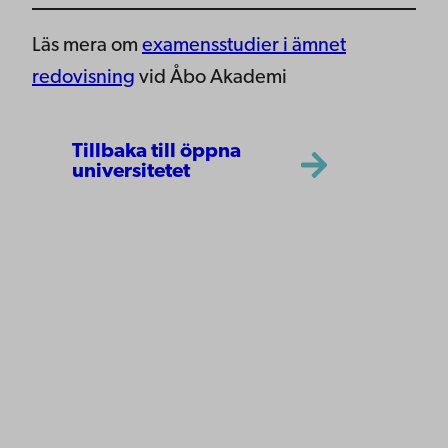
Läs mera om
examensstudier i ämnet
redovisning
vid Åbo Akademi
Tillbaka till öppna
universitetet
Åbo Akademi
Domkyrkotorget 3
20500 Åbo