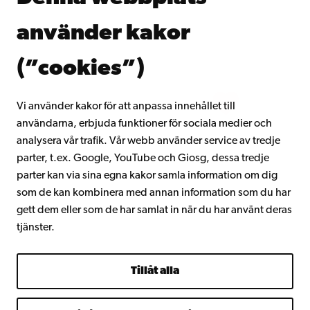
Donera till Åbo Akademi
använder kakor
Gå med i Åbo Akademis alumnnätverk
Om Åbo Akademi
(”cookies”)
Intranätet
Vi använder kakor för att anpassa innehållet till
användarna, erbjuda funktioner för sociala medier och
Facebook
Instagram
YouTube
LinkedIn
Blog
Snapchat
analysera vår trafik. Vår webb använder service av tredje
parter, t.ex. Google, YouTube och Giosg, dessa tredje
parter kan via sina egna kakor samla information om dig
som de kan kombinera med annan information som du har
gett dem eller som de har samlat in när du har använt deras
tjänster.
Tillåt alla