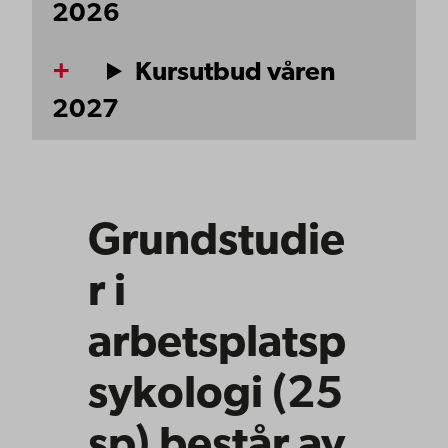
2026
Kursutbud våren
2027
Grundstudie
r i
arbetsplatsp
sykologi (25
sp) består av