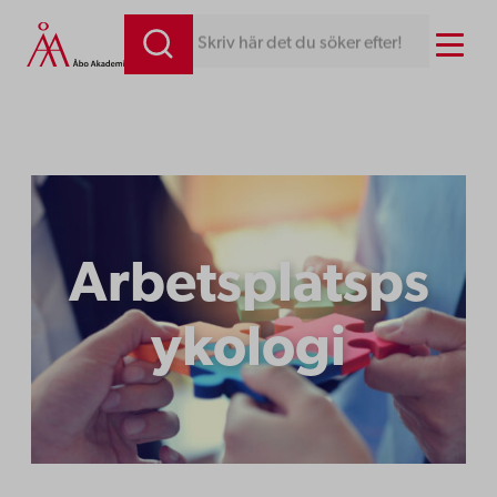
Menu
Skriv här det du söker efter!
Arbetsplatsps
ykologi