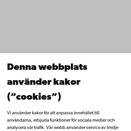
Kontaktuppgifter
Tillgänglighet
Dataskydd
IT-hjälp
Fakulteterna
Studera hos oss
Forska hos oss
Samarbeta med oss
Åbo Akademis bibliotek
Denna webbplats
Kontinuerligt lärande
Donera till Åbo Akademi
använder kakor
Gå med i Åbo Akademis alumnnätverk
Om Åbo Akademi
(”cookies”)
Intranätet
Vi använder kakor för att anpassa innehållet till
användarna, erbjuda funktioner för sociala medier och
Facebook
Instagram
YouTube
LinkedIn
Blog
Snapchat
analysera vår trafik. Vår webb använder service av tredje