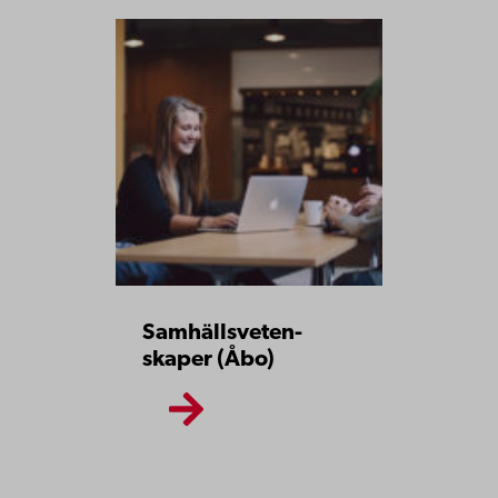
Sam­hälls­veten­
skaper (Åbo)