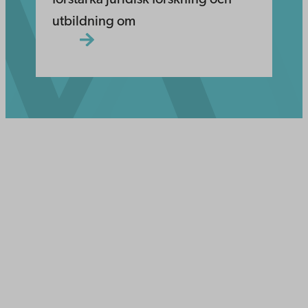
utbildning om
Åbo Akademi
Domkyrkotorget 3
20500 Åbo
Åbo Akademi i Vasa
Strandgatan 2
65100 Vasa