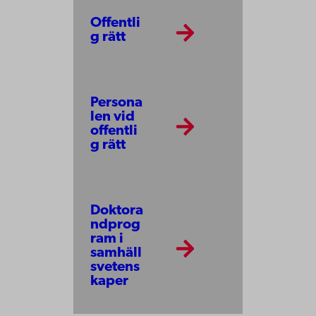
Offentli
g rätt
Persona
len vid
offentli
g rätt
Doktora
ndprog
ram i
samhäll
svetens
kaper