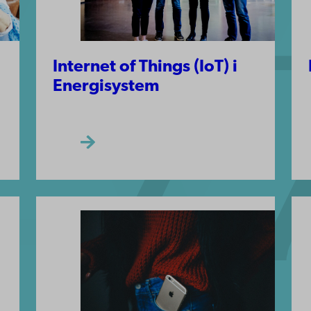
Internet of Things (IoT) i
Energisystem