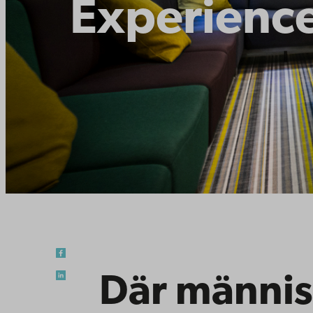
Experienc
Där männis