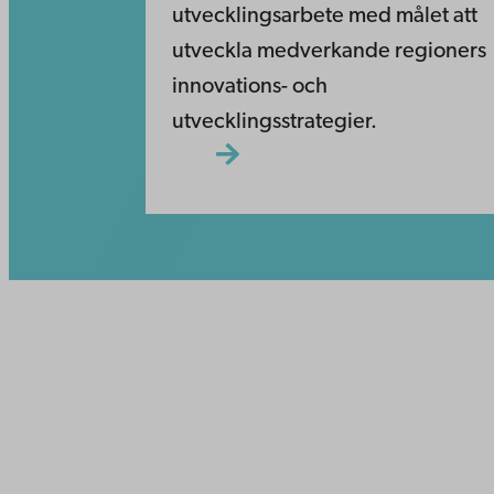
utvecklingsarbete med målet att
utveckla medverkande regioners
innovations- och
utvecklingsstrategier.
Kontaktu
Åbo Akademi
Tillgäng
Domkyrkotorget 3
Datasky
20500 Åbo
IT-hjälp
Fakultet
Studera 
Åbo Akademi i Vasa