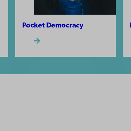
Pocket Democracy
ppgifter
lighet
dd
Facebook
Instagram
YouTube
LinkedIn
Blog
Snapchat
erna
hos oss