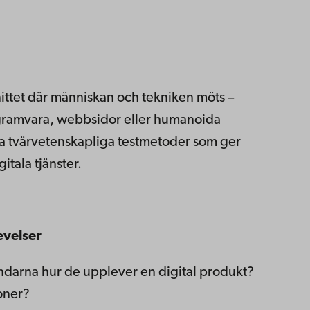
ttet där människan och tekniken möts –
ramvara, webbsidor eller humanoida
ika tvärvetenskapliga testmetoder som ger
tala tjänster.
velser
ndarna hur de upplever en digital produkt?
oner?