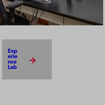
Exp
erie
nce
Lab