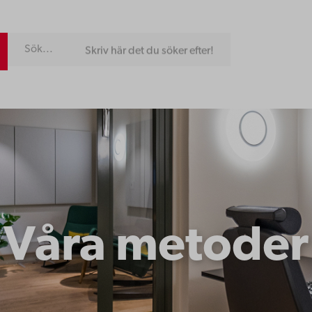
Skriv här det du söker efter!
Våra metoder