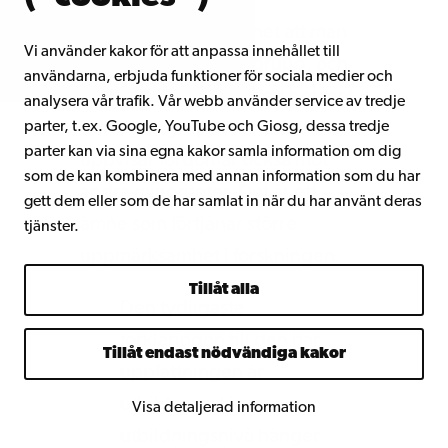
– Det finns en möjlighet att man
Vi använder kakor för att anpassa innehållet till
vill skydda sin egen grupp, och
användarna, erbjuda funktioner för sociala medier och
att nya minoriteter är ett hot mot
analysera vår trafik. Vår webb använder service av tredje
parter, t.ex. Google, YouTube och Giosg, dessa tredje
den egna gruppen. Minoriteter
parter kan via sina egna kakor samla information om dig
uppvisar fördomar också mot
som de kan kombinera med annan information som du har
andra minoriteter. Det är ett
gett dem eller som de har samlat in när du har använt deras
ämne som förtjänar större
tjänster.
uppmärksamhet i forskningen.
Tillåt alla
Den tydligaste
förklaringen till den här
Tillåt endast nödvändiga kakor
uppfattningen är
utbildning: lägre
Visa detaljerad information
utbildningsnivå hänger