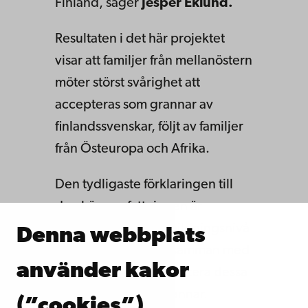
Finland, säger
Jesper Eklund.
Resultaten i det här projektet
visar att familjer från mellanöstern
möter störst svårighet att
accepteras som grannar av
finlandssvenskar, följt av familjer
från Östeuropa och Afrika.
Den tydligaste förklaringen till
den här uppfattningen är
utbildning: lägre utbildningsnivå
Denna webbplats
hänger konsekvent samman med
använder kakor
en lägre vilja att acceptera dessa
grupper som nya grannar.
(”cookies”)