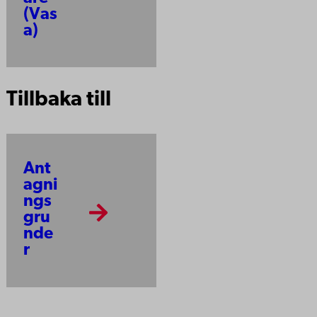
(Vas
a)
Tillbaka till
Ant
agni
ngs
gru
nde
r