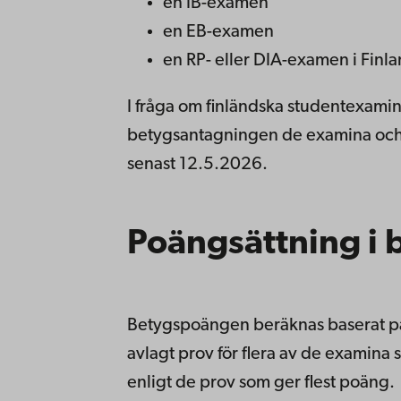
en IB-examen
en EB-examen
en RP- eller DIA-examen i Finla
I fråga om finländska studentexami
betygsantagningen de examina och vi
senast 12.5.2026.
Poängsättning i
Betygspoängen beräknas baserat på
avlagt prov för flera av de examin
enligt de prov som ger flest poäng.