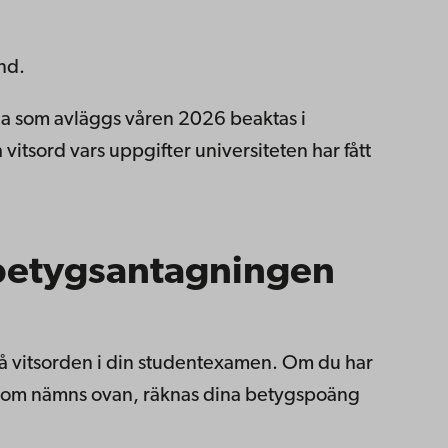
nd.
na som avläggs våren 2026 beaktas i
tsord vars uppgifter universiteten har fått
 betygsantagningen
 vitsorden i din studentexamen. Om du har
a som nämns ovan, räknas dina betygspoäng