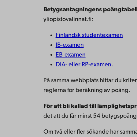
Betygsantagningens poängtabel
yliopistovalinnat.fi:
Finländsk studentexamen
IB-examen
EB-examen
DIA- eller RP-examen
.
På samma webbplats hittar du krite
reglerna för beräkning av poäng.
För att bli kallad till lämplighetsp
det att du får minst 54 betygspoäng
Om två eller fler sökande har sam