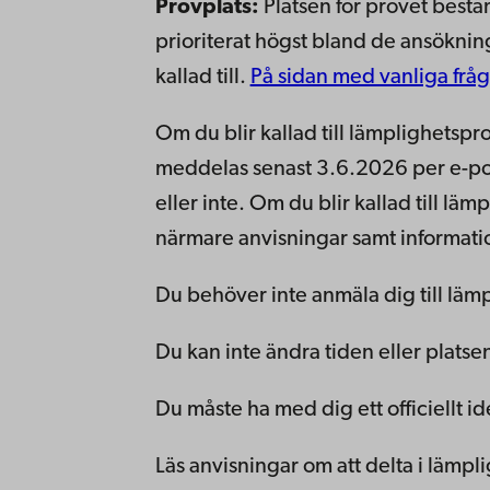
Provplats:
Platsen för provet bestä
prioriterat högst bland de ansöknin
kallad till.
På sidan med vanliga fråg
Om du blir kallad till lämplighetspr
meddelas senast 3.6.2026 per e-post
eller inte. Om du blir kallad till l
närmare anvisningar samt informati
Du behöver inte anmäla dig till läm
Du kan inte ändra tiden eller platse
Du måste ha med dig ett officiellt ide
Läs anvisningar om att delta i lämp