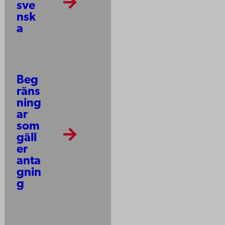
sve
nsk
a
Beg
räns
ning
ar
som
gäll
er
anta
gnin
g