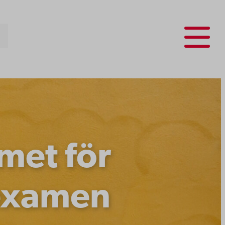
Menu
met för
texamen