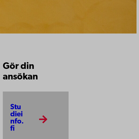
Gör din
ansökan
Stu
diei
nfo.
fi