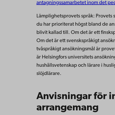
antagningssamarbetet inom det pe
Lämplighetsprovets språk: Provets 
du har prioriterat högst bland de a
blivit kallad till. Om det är ett fins
Om det är ett svenskspråkigt ansökn
tvåspråkigt ansökningsmål är prove
är Helsingfors universitets ansökni
hushållsvetenskap och lärare i hus
slöjdlärare.
Anvisningar för i
arrangemang