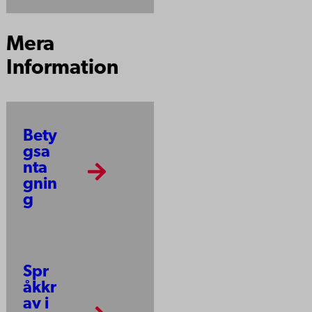
Mera
Information
Bety
gsa
nta
gnin
g
Spr
åkkr
av i