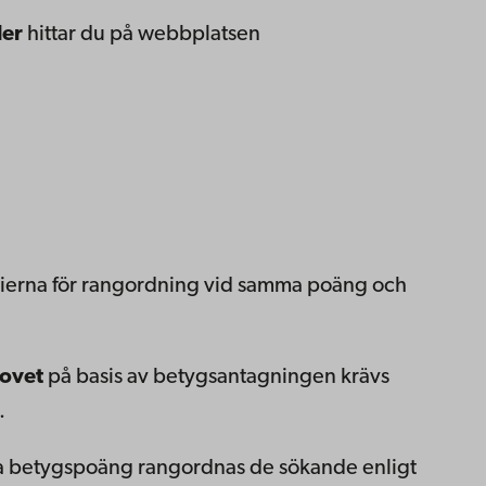
ler
hittar du på webbplatsen
rierna för rangordning vid samma poäng och
rovet
på basis av betygsantagningen krävs
.
ma betygspoäng rangordnas de sökande enligt