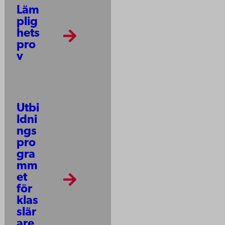
Läm
plig
hets
pro
v
Utbi
ldni
ngs
pro
gra
mm
et
för
klas
slär
are