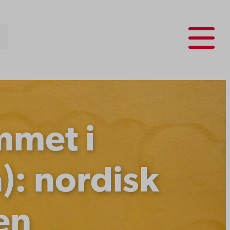
Menu
mmet i
): nordisk
en