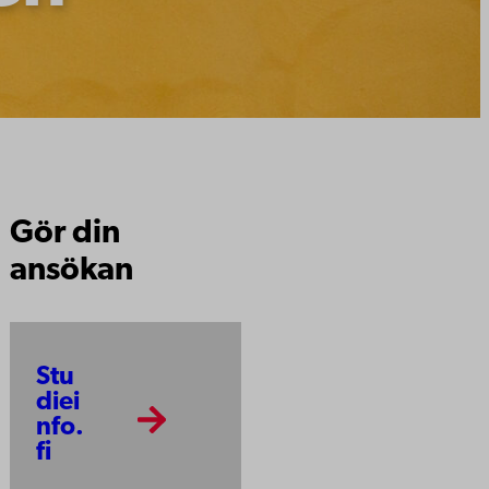
Gör din
ansökan
Stu
diei
nfo.
fi