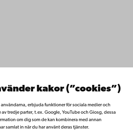
ppgifter
lighet
dd
Facebook
Instagram
YouTube
LinkedIn
Blog
Snapchat
erna
hos oss
os oss
ta med oss
emis bibliotek
vänder kakor (”cookies”)
rligt lärande
ill Åbo Akademi
i Åbo Akademis
ll användarna, erbjuda funktioner för sociala medier och
tverk
e av tredje parter, t.ex. Google, YouTube och Giosg, dessa
 Akademi
information om dig som de kan kombinera med annan
t
r samlat in när du har använt deras tjänster.