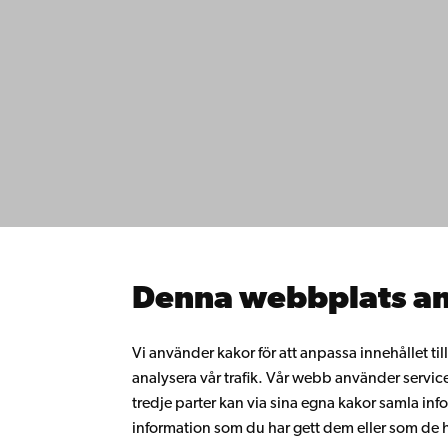
Kontaktu
Åbo Akademi
Tillgäng
Domkyrkotorget 3
Datasky
20500 Åbo
IT-hjälp
Fakultet
Studera 
Åbo Akademi i Vasa
Forska h
Strandgatan 2
Samarbe
65100 Vasa
Åbo Akad
Denna webbplats an
Kontinue
Växel
Donera t
Gå med 
+358 2 215 31
Vi använder kakor för att anpassa innehållet ti
alumnnä
analysera vår trafik. Vår webb använder servic
Om Åbo
tredje parter kan via sina egna kakor samla 
Intranäte
information som du har gett dem eller som de ha