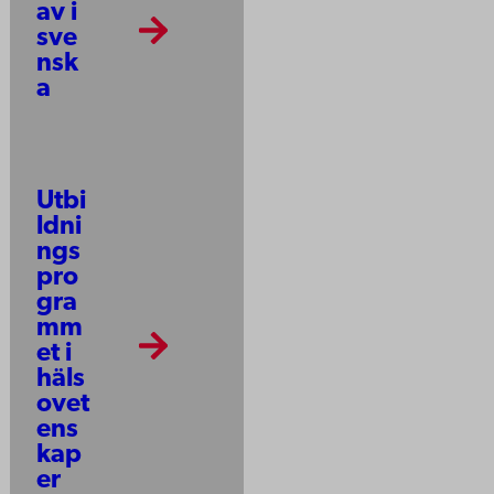
av i
sve
nsk
a
Utbi
ldni
ngs
pro
gra
mm
et i
häls
ovet
ens
kap
er