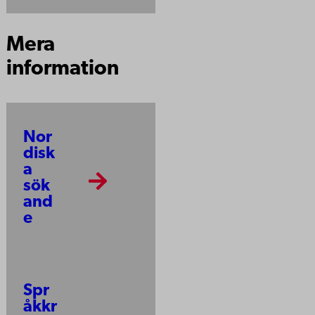
Mera
information
Nor
disk
a
sök
and
e
Spr
åkkr