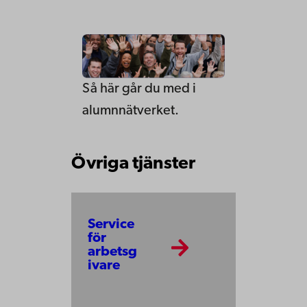
Så här går du med i
alumnnätverket.
Övriga tjänster
Service
för
arbetsg
ivare