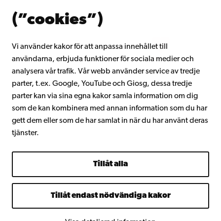
Om Åbo Akademi
(”cookies”)
Intranätet
Vi använder kakor för att anpassa innehållet till
användarna, erbjuda funktioner för sociala medier och
Facebook
Instagram
YouTube
LinkedIn
Blog
Snapchat
analysera vår trafik. Vår webb använder service av tredje
parter, t.ex. Google, YouTube och Giosg, dessa tredje
parter kan via sina egna kakor samla information om dig
som de kan kombinera med annan information som du har
gett dem eller som de har samlat in när du har använt deras
tjänster.
Tillåt alla
Tillåt endast nödvändiga kakor