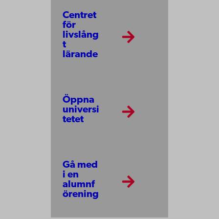
Centret
för
livslång
t
lärande
Öppna
universi
tetet
Gå med
i en
alumnf
örening