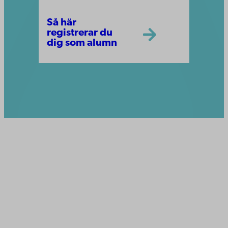
Så här
registrerar du
dig som alumn
Åbo Akademi
Domkyrkotorget 3
20500 Åbo
Åbo Akademi i Vasa