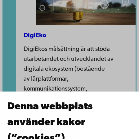
DigiEko
DigiEkos målsättning är att stöda
utarbetandet och utvecklandet av
digitala ekosystem (bestående
av lärplattformar,
kommunikationssystem,
produktivitetsverktyg och teknik)
Denna webbplats
inom sex kommuner i Svenskfinland för
en ökad jämlikhet.
använder kakor
(”cookies”)