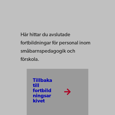
Här hittar du avslutade
fortbildningar för personal inom
småbarnspedagogik och
förskola.
Tillbaka
till
fortbild
ningsar
kivet