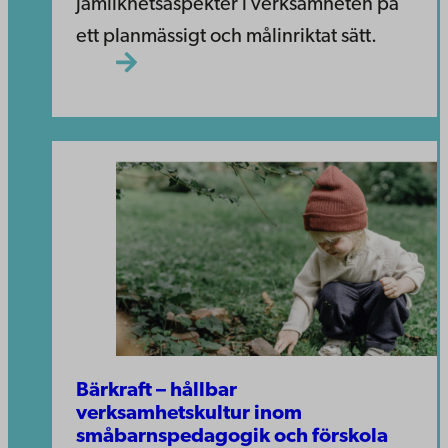
jämlikhetsaspekter i verksamheten på
ett planmässigt och målinriktat sätt.
Bärkraft – hållbar
verksamhetskultur inom
småbarnspedagogik och förskola