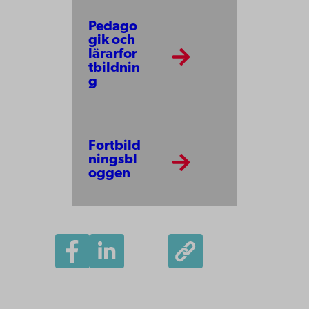
Pedago
gik och
lärarfor
tbildnin
g
Fortbild
ningsbl
oggen