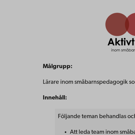
Målgrupp:
Lärare inom småbarnspedagogik som
Innehåll:
Följande teman behandlas och
Att leda team inom små