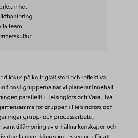
verksamhet
ikthantering
lla team
amhetskultur
d fokus på kollegialt stöd och reflektiva
om finns i grupperna när vi planerar innehåll
ningen parallellt i Helsingfors och Vasa. Två
 gemensamma för gruppen i Helsingfors och
gar ingår grupp- och processarbete,
er samt tillämpning av erhållna kunskaper och
ividuella utvecklingsprocessen och för att