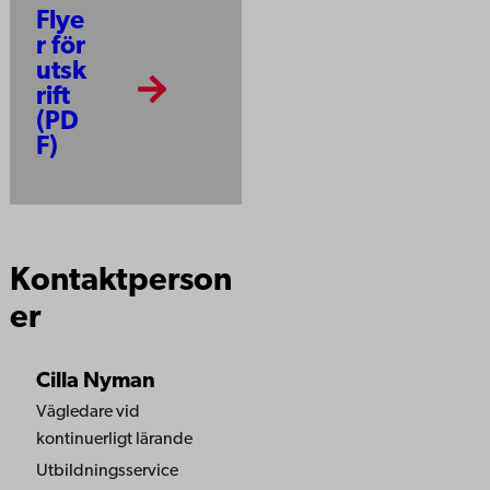
Flye
r för
utsk
rift
(PD
F)
Kontaktperson
er
Cilla Nyman
Vägledare vid
kontinuerligt lärande
Utbildningsservice