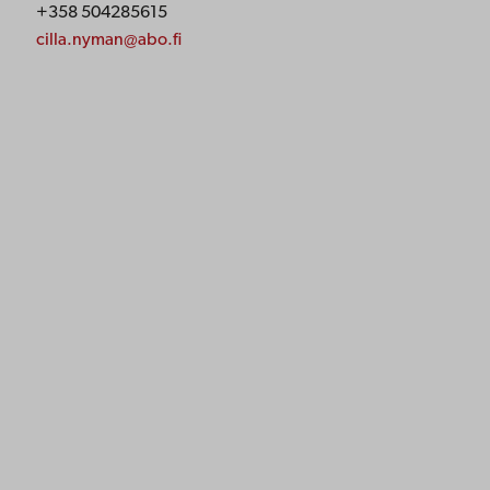
+358 504285615
cilla.nyman@abo.fi