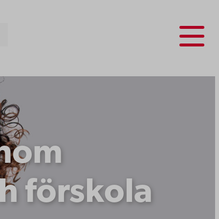
Menu
inom
 förskola