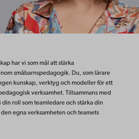
kap har vi som mål att stärka
 inom småbarnspedagogik. Du, som lärare
ngen kunskap, verktyg och modeller för ett
spedagogisk verksamhet. Tillsammans med
 i din roll som teamledare och stärka din
v den egna verksamheten och teamets