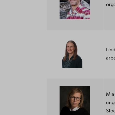
orga
Lin
arb
Mia 
ung
Stoc