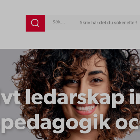
Skriv här det du söker efter!
ivt ledarskap 
pedagogik och