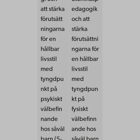
att stärka
edagogik
förutsätt
och att
ningarna
stärka
för en
förutsättni
hållbar
ngarna för
livsstil
en hållbar
med
livsstil
tyngdpu
med
nkt på
tyngdpun
psykiskt
kt på
välbefin
fysiskt
nande
välbefinn
hos såväl
ande hos
barn (5-
såväl barn