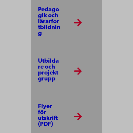
Pedago
gik och
lärarfor
tbildnin
g
Utbilda
re och
projekt
grupp
Flyer
för
utskrift
(PDF)