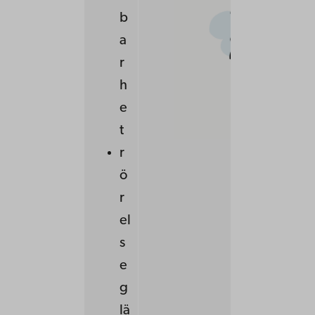
b
a
r
h
e
t
r
ö
r
el
s
e
g
lä