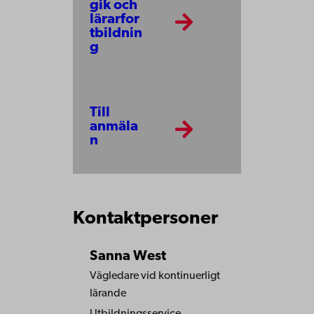
gik och
lärarfor
tbildnin
g
Till
anmäla
n
Kontaktpersoner
Sanna West
Vägledare vid kontinuerligt
lärande
Utbildningsservice