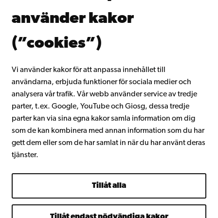
Donera till Åbo Akademi
använder kakor
Gå med i Åbo Akademis alumnnätverk
Om Åbo Akademi
(”cookies”)
Intranätet
Vi använder kakor för att anpassa innehållet till
användarna, erbjuda funktioner för sociala medier och
Facebook
Instagram
YouTube
LinkedIn
Blog
Snapchat
analysera vår trafik. Vår webb använder service av tredje
parter, t.ex. Google, YouTube och Giosg, dessa tredje
parter kan via sina egna kakor samla information om dig
som de kan kombinera med annan information som du har
gett dem eller som de har samlat in när du har använt deras
tjänster.
Tillåt alla
Tillåt endast nödvändiga kakor