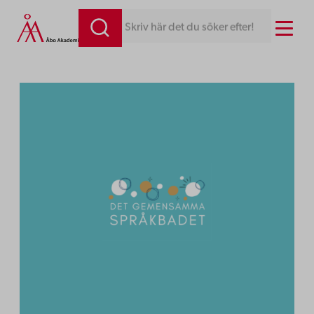
Hoppa
Menu
Skriv här det du söker efter!
till
innehåll