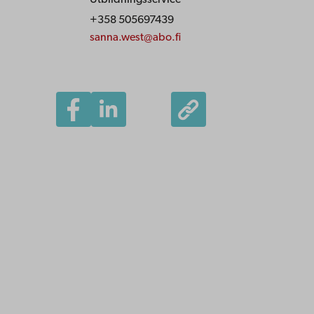
+358 505697439
sanna.west@abo.fi
Åbo Akademi
Domkyrkotorget 3
20500 Åbo