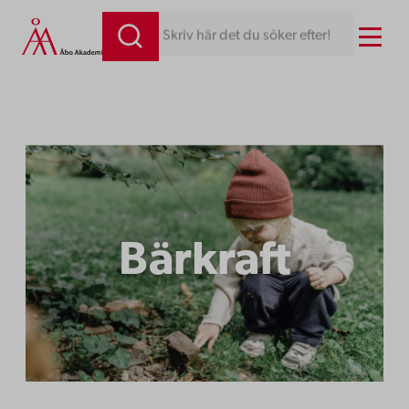
Hoppa
Menu
Skriv här det du söker efter!
till
innehåll
Bärkraft