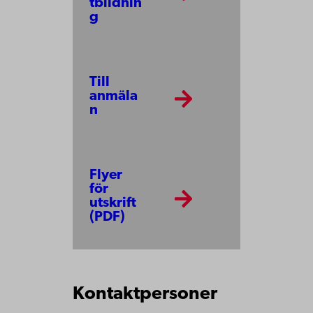
tbildnin
g
Till
anmäla
n
Flyer
för
utskrift
(PDF)
Kontaktpersoner