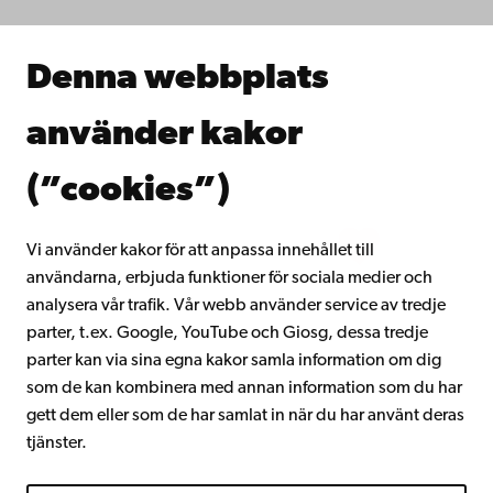
Samarbeta med oss
Åbo Akademis bibliotek
Denna webbplats
Kontinuerligt lärande
Donera till Åbo Akademi
använder kakor
Gå med i Åbo Akademis alumnnätverk
Om Åbo Akademi
(”cookies”)
Intranätet
Vi använder kakor för att anpassa innehållet till
användarna, erbjuda funktioner för sociala medier och
Facebook
Instagram
YouTube
LinkedIn
Blog
Snapchat
analysera vår trafik. Vår webb använder service av tredje
parter, t.ex. Google, YouTube och Giosg, dessa tredje
parter kan via sina egna kakor samla information om dig
som de kan kombinera med annan information som du har
gett dem eller som de har samlat in när du har använt deras
tjänster.