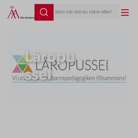
Hoppa
Menu
Skriv här det du söker efter!
till
innehåll
Läropu
ssel