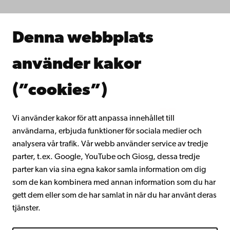
Forska hos oss
Samarbeta med oss
Åbo Akademis bibliotek
Denna webbplats
Kontinuerligt lärande
Donera till Åbo Akademi
använder kakor
Gå med i Åbo Akademis alumnnätverk
Om Åbo Akademi
(”cookies”)
Intranätet
Vi använder kakor för att anpassa innehållet till
användarna, erbjuda funktioner för sociala medier och
Facebook
Instagram
YouTube
LinkedIn
Blog
Snapchat
analysera vår trafik. Vår webb använder service av tredje
parter, t.ex. Google, YouTube och Giosg, dessa tredje
parter kan via sina egna kakor samla information om dig
som de kan kombinera med annan information som du har
gett dem eller som de har samlat in när du har använt deras
tjänster.