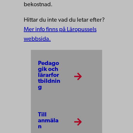
bekostnad.
Hittar du inte vad du letar efter?
Mer info finns på Läropussels
webbsida.
Pedago
gik och
lärarfor
tbildnin
g
Till
anmäla
n