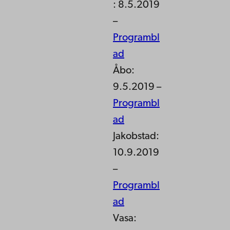
: 8.5.2019
–
Programbl
ad
Åbo:
9.5.2019 –
Programbl
ad
Jakobstad:
10.9.2019
–
Programbl
ad
Vasa: