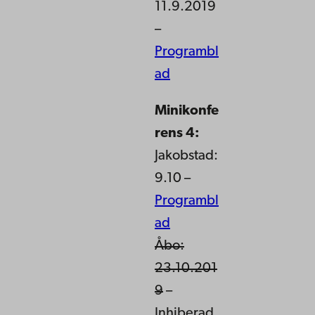
11.9.2019
–
Programbl
ad
Minikonfe
rens 4:
Jakobstad:
9.10 –
Programbl
ad
Åbo:
23.10.201
9
–
Inhiberad.