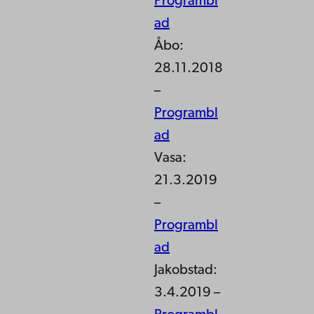
Programbl
ad
Åbo:
28.11.2018
–
Programbl
ad
Vasa:
21.3.2019
–
Programbl
ad
Jakobstad:
3.4.2019 –