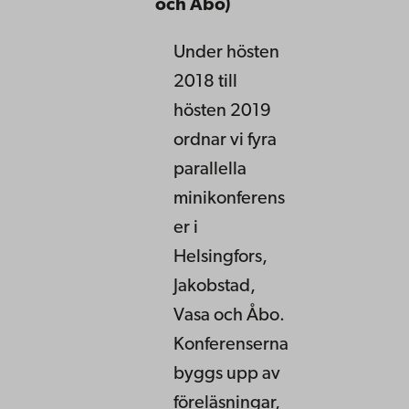
och Åbo)
Under hösten
2018 till
hösten 2019
ordnar vi fyra
parallella
minikonferens
er i
Helsingfors,
Jakobstad,
Vasa och Åbo.
Konferenserna
byggs upp av
föreläsningar,