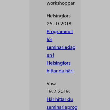
workshoppar.
Helsingfors
25.10.2018:
Programmet
för
seminariedag
en i
Helsingfors
hittar du här!
Vasa
19.2.2019:
Här hittar du
seminarieprog