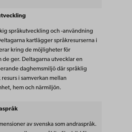
utveckling
åkig språkutveckling och -användning
Deltagarna kartlägger språkresurserna i
rar kring de möjligheter för
 de ger. Deltagarna utvecklar en
derande daghemsmiljö där språklig
resurs i samverkan mellan
et, hem och närmiljön.
raspråk
imensioner av svenska som andraspråk.