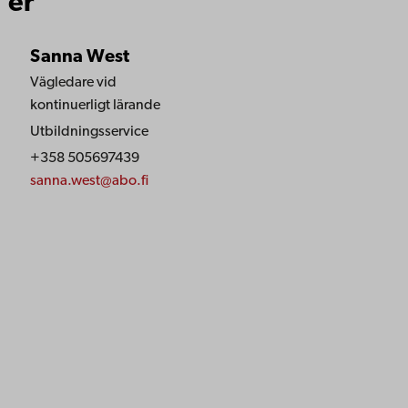
er
Sanna West
Vägledare vid
kontinuerligt lärande
Utbildningsservice
+358 505697439
sanna.west@abo.fi