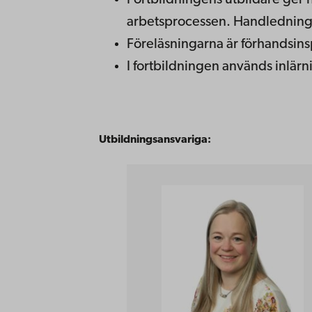
Fortbildningens utbildare ger 
arbetsprocessen. Handledninge
Föreläsningarna är förhandsin
I fortbildningen används inlärn
Utbildningsansvariga: