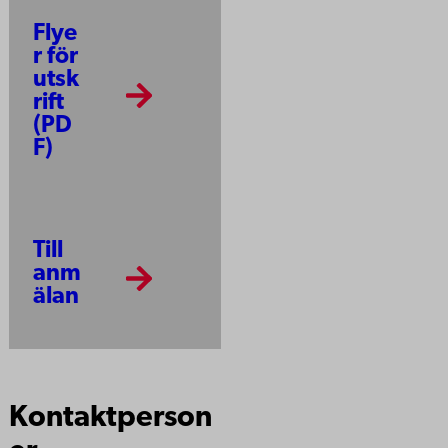
Flye
r för
utsk
rift
(PD
F)
Till
anm
älan
Kontaktperson