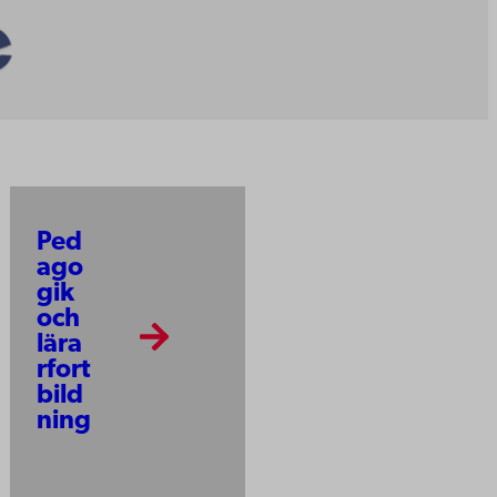
Ped
ago
gik
och
lära
rfort
bild
ning