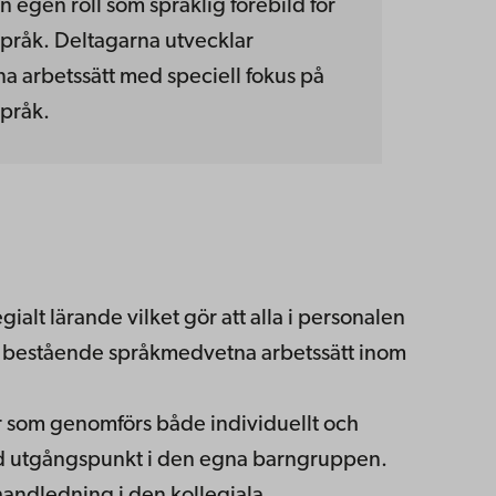
n egen roll som språklig förebild för
råk. Deltagarna utvecklar
a arbetssätt med speciell fokus på
pråk.
alt lärande vilket gör att alla i personalen
av bestående språkmedvetna arbetssätt inom
er som genomförs både individuellt och
 utgångspunkt i den egna barngruppen.