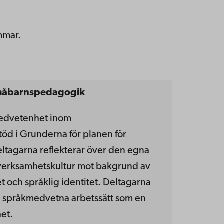
mmar.
måbarnspedagogik
medvetenhet inom
d i Grunderna för planen för
tagarna reflekterar över den egna
verksamhetskultur mot bakgrund av
ch språklig identitet. Deltagarna
g språkmedvetna arbetssätt som en
et.