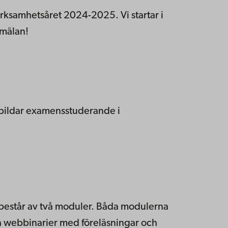
ksamhetsåret 2024-2025. Vi startar i
mälan!
bildar
examensstuderande
i
består av två moduler. Båda modulerna
ka webbinarier med föreläsningar och