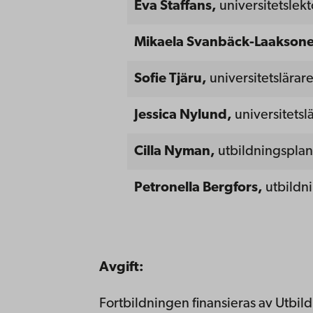
Eva Staffans,
universitetslek
Mikaela Svanbäck-Laakson
Sofie Tjäru,
universitetslära
Jessica Nylund,
universitets
Cilla Nyman,
utbildningspla
Petronella Bergfors,
utbildn
Avgift:
Fortbildningen
finansieras
av
Utbild