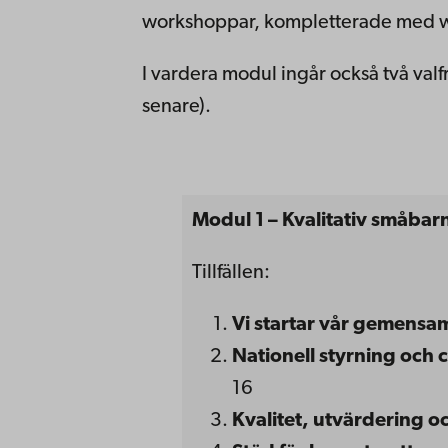
workshoppar, kompletterade med w
I vardera modul ingår också två val
senare).
Modul 1 – Kvalitativ småbar
Tillfällen:
Vi
startar vår gemensa
Nationell styrning och c
16
K
valitet
, utvärdering o