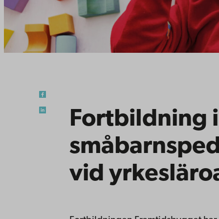
Fortbildning i
småbarnspeda
vid yrkesläro