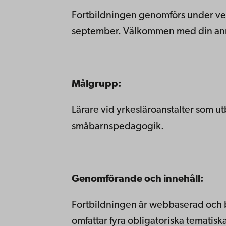
Fortbildningen genomförs under ver
september. Välkommen med din an
Målgrupp:
L
ärare
vid
yrkesläroanstalter
som
ut
småbarns
p
edagogik
.
Genomförande och innehåll:
Fortbildningen är webbaserad och 
omfattar fyra obligatoriska tematis