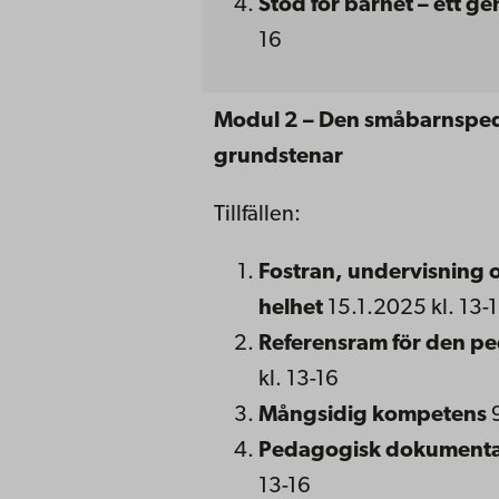
Stöd för barnet – ett 
16
Modul 2 – Den småbarnspe
grundstenar
Tillfällen:
Fostran, undervisning 
helhet
15.1.2025 kl. 13-
Referensram
för den
pe
kl. 13-16
Mångsidig kompetens
Pedagogisk
dokumenta
13-16