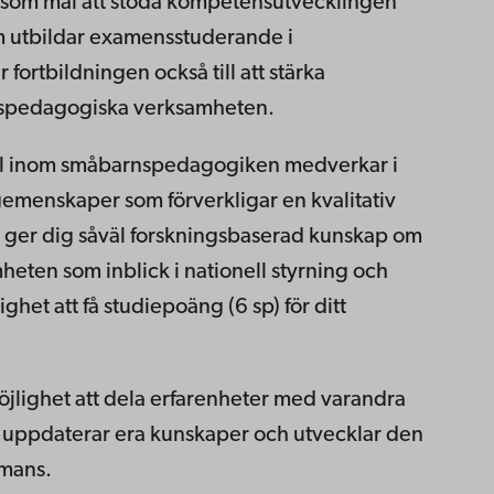
 som mål att stöda kompetensutvecklingen
om utbildar examensstuderande i
fortbildningen också till att stärka
spedagogiska verksamheten.
al inom småbarnspedagogiken medverkar i
emenskaper som förverkligar en kvalitativ
 ger dig såväl forskningsbaserad kunskap om
ten som inblick i nationell styrning och
ghet att få studiepoäng (6 sp) för ditt
öjlighet att dela erfarenheter med varandra
 uppdaterar era kunskaper och utvecklar den
mans.