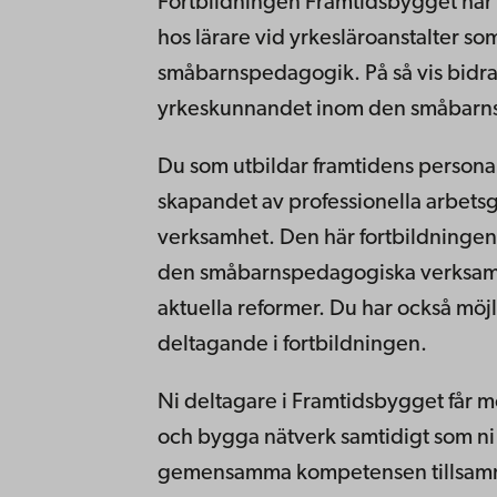
Fortbildningen Framtidsbygget har
hos lärare vid yrkesläroanstalter s
småbarnspedagogik. På så vis bidrar 
yrkeskunnandet inom den småbarn
Du som utbildar framtidens person
skapandet av professionella arbetsg
verksamhet. Den här fortbildningen
den småbarnspedagogiska verksamhe
aktuella reformer. Du har också möjli
deltagande i fortbildningen.
Ni deltagare i Framtidsbygget får m
och bygga nätverk samtidigt som ni
gemensamma kompetensen tillsam