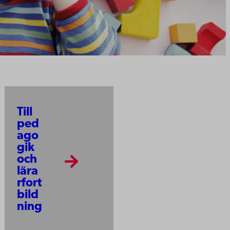
Till
ped
ago
gik
och
lära
rfort
bild
ning