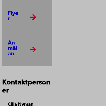
Flye
r
An
mäl
an
Kontaktperson
er
Cilla Nyman