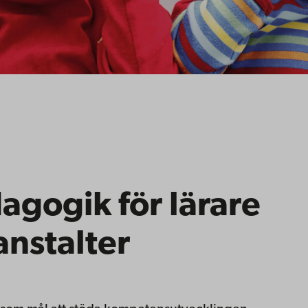
gogik för lärare
anstalter