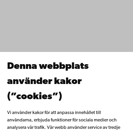
Tillgänglighet
Dataskydd
IT-hjälp
Fakulteterna
Studera hos oss
Forska hos oss
Samarbeta med oss
Åbo Akademis bibliotek
Denna webbplats
Kontinuerligt lärande
Donera till Åbo Akademi
använder kakor
Gå med i Åbo Akademis alumnnätverk
Om Åbo Akademi
(”cookies”)
Intranätet
Vi använder kakor för att anpassa innehållet till
användarna, erbjuda funktioner för sociala medier och
Facebook
Instagram
YouTube
LinkedIn
Blog
Snapchat
analysera vår trafik. Vår webb använder service av tredje